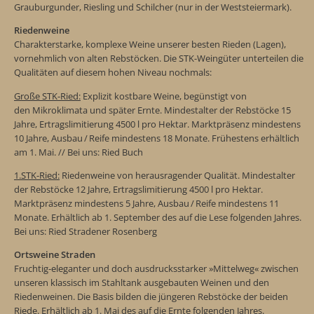
Grauburgunder, Riesling und Schilcher (nur in der Weststeiermark).
Riedenweine
Charakterstarke, komplexe Weine unserer besten Rieden (Lagen),
vornehmlich von alten Rebstöcken. Die STK-Weingüter unterteilen die
Qualitäten auf diesem hohen Niveau nochmals:
Große STK-Ried:
Explizit kostbare Weine, begünstigt von
den Mikroklimata und später Ernte. Mindestalter der Rebstöcke 15
Jahre, Ertragslimitierung 4500 l pro Hektar. Marktpräsenz mindestens
10 Jahre, Ausbau / Reife mindestens 18 Monate. Frühestens erhältlich
am 1. Mai. // Bei uns: Ried Buch
1.STK-Ried:
Riedenweine von herausragender Qualität. Mindestalter
der Rebstöcke 12 Jahre, Ertragslimitierung 4500 l pro Hektar.
Marktpräsenz mindestens 5 Jahre, Ausbau / Reife mindestens 11
Monate. Erhältlich ab 1. September des auf die Lese folgenden Jahres.
Bei uns: Ried Stradener Rosenberg
Ortsweine Straden
Fruchtig-eleganter und doch ausdrucksstarker »Mittelweg« zwischen
unseren klassisch im Stahltank ausgebauten Weinen und den
Riedenweinen. Die Basis bilden die jüngeren Rebstöcke der beiden
Riede. Erhältlich ab 1. Mai des auf die Ernte folgenden Jahres.