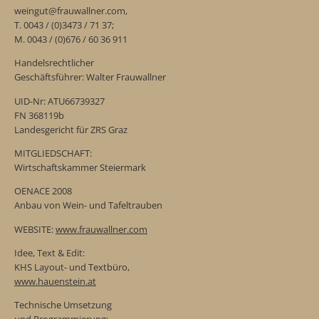
weingut@frauwallner.com,
T. 0043 / (0)3473 / 71 37;
M. 0043 / (0)676 / 60 36 911
Handelsrechtlicher
Geschäftsführer: Walter Frauwallner
UID-Nr: ATU66739327
FN 368119b
Landesgericht für ZRS Graz
MITGLIEDSCHAFT:
Wirtschaftskammer Steiermark
OENACE 2008
Anbau von Wein- und Tafeltrauben
WEBSITE:
www.frauwallner.com
Idee, Text & Edit:
KHS Layout- und Textbüro,
www.hauenstein.at
Technische Umsetzung