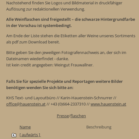
Nachstehend finden Sie Logos und Bildmaterial in druckfähiger
Auflösung zur redaktionellen Verwendung.
Alle Weinflaschen sind freigestellt – die schwarze Hintergrundfarbe
in der Vorschau ist systembedingt.
Am Ende der Liste stehen die Etiketten aller Weine unseres Sortiments
als pdf zum Download bereit.
Bitte geben Sie den jeweiligen Fotografennachweis an, der sich im
Dateinamen wiederfindet - danke.
Ist kein credit angegeben: Weingut Frauwallner.
Falls Sie für spezielle Projekte und Reportagen weitere Bilder
benötigen wenden Sie sich bitte an:
KHS Text- und Layoutbüro // Karin-Hauenstein-Schnurrer //
office@hauenstein.at
// +43 (0)664-2337310 //
www.hauenstein.at
Presse
/
flaschen
Name
Beschreibung
[ aufwärts ]