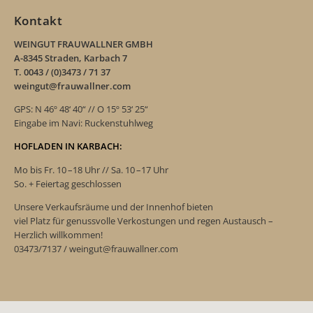
Kontakt
WEINGUT FRAUWALLNER GMBH
A-8345 Straden, Karbach 7
T. 0043 / (0)3473 / 71 37
weingut@frauwallner.com
GPS: N 46º 48‘ 40“ // O 15º 53‘ 25“
Eingabe im Navi: Ruckenstuhlweg
HOFLADEN IN KARBACH:
Mo bis Fr. 10 –18 Uhr // Sa. 10 –17 Uhr
So. + Feiertag geschlossen
Unsere Verkaufsräume und der Innenhof bieten
viel Platz für genussvolle Verkostungen und regen Austausch –
Herzlich willkommen!
03473/7137 / weingut@frauwallner.com