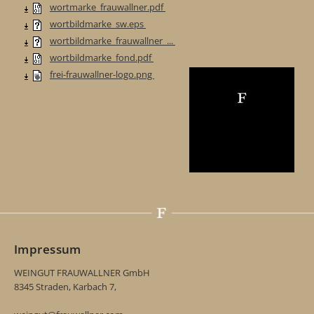
wortmarke_frauwallner.pdf
wortbildmarke_sw.eps
wortbildmarke_frauwallner_...
wortbildmarke_fond.pdf
frei-frauwallner-logo.png
Impressum
WEINGUT FRAUWALLNER GmbH
8345 Straden, Karbach 7,