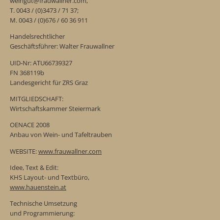
weingut@frauwallner.com,
T. 0043 / (0)3473 / 71 37;
M. 0043 / (0)676 / 60 36 911
Handelsrechtlicher
Geschäftsführer: Walter Frauwallner
UID-Nr: ATU66739327
FN 368119b
Landesgericht für ZRS Graz
MITGLIEDSCHAFT:
Wirtschaftskammer Steiermark
OENACE 2008
Anbau von Wein- und Tafeltrauben
WEBSITE:
www.frauwallner.com
Idee, Text & Edit:
KHS Layout- und Textbüro,
www.hauenstein.at
Technische Umsetzung
und Programmierung: