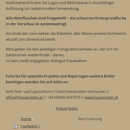
Nachstehend finden Sie Logos und Bildmaterial in druckfähiger
Auflösung zur redaktionellen Verwendung.
Alle Weinflaschen sind freigestellt – die schwarze Hintergrundfarbe
in der Vorschau ist systembedingt.
Am Ende der Liste stehen die Etiketten aller Weine unseres Sortiments
als pdf zum Download bereit.
Bitte geben Sie den jeweiligen Fotografennachweis an, der sich im
Dateinamen wiederfindet - danke.
Ist kein credit angegeben: Weingut Frauwallner.
Falls Sie für spezielle Projekte und Reportagen weitere Bilder
benötigen wenden Sie sich bitte an:
KHS Text- und Layoutbüro // Karin-Hauenstein-Schnurrer //
office@hauenstein.at
// +43 (0)664-2337310 //
www.hauenstein.at
Presse
/
logos
Name
Beschreibung
[ aufwärts ]