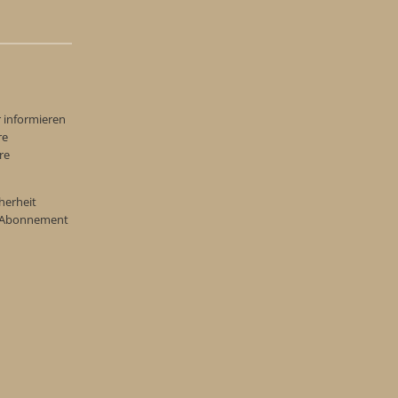
r informieren
re
re
herheit
re Abonnement