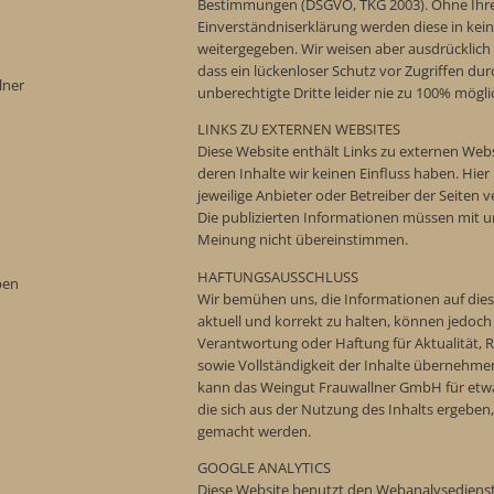
Bestimmungen (DSGVO, TKG 2003). Ohne Ihr
Einverständniserklärung werden diese in kein
weitergegeben. Wir weisen aber ausdrücklich 
dass ein lückenloser Schutz vor Zugriffen dur
lner
unberechtigte Dritte leider nie zu 100% möglic
LINKS ZU EXTERNEN WEBSITES
Diese Website enthält Links zu externen Webs
deren Inhalte wir keinen Einfluss haben. Hier 
jeweilige Anbieter oder Betreiber der Seiten v
Die publizierten Informationen müssen mit u
Meinung nicht übereinstimmen.
HAFTUNGSAUSSCHLUSS
ben
Wir bemühen uns, die Informationen auf die
aktuell und korrekt zu halten, können jedoch
Verantwortung oder Haftung für Aktualität, R
sowie Vollständigkeit der Inhalte übernehmen
kann das Weingut Frauwallner GmbH für etw
die sich aus der Nutzung des Inhalts ergeben,
gemacht werden.
GOOGLE ANALYTICS
Diese Website benutzt den Webanalysediens