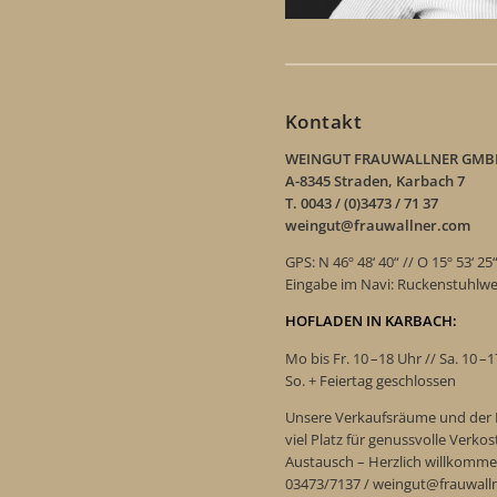
Kontakt
WEINGUT FRAUWALLNER GMB
A-8345 Straden, Karbach 7
T. 0043 / (0)3473 / 71 37
weingut@frauwallner.com
GPS: N 46º 48‘ 40“ // O 15º 53‘ 25
Eingabe im Navi: Ruckenstuhlw
HOFLADEN IN KARBACH:
Mo bis Fr. 10 –18 Uhr // Sa. 10 –
So. + Feiertag geschlossen
Unsere Verkaufsräume und der 
viel Platz für genussvolle Verk
Austausch – Herzlich willkomme
03473/7137 / weingut@frauwall