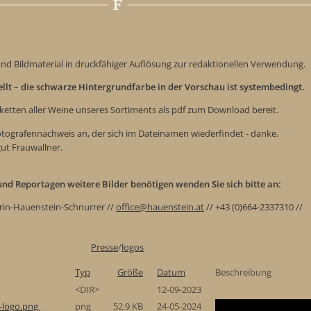
nd Bildmaterial in druckfähiger Auflösung zur redaktionellen Verwendung.
tellt – die schwarze Hintergrundfarbe in der Vorschau ist systembedingt.
iketten aller Weine unseres Sortiments als pdf zum Download bereit.
Fotografennachweis an, der sich im Dateinamen wiederfindet - danke.
gut Frauwallner.
e und Reportagen weitere Bilder benötigen wenden Sie sich bitte an:
rin-Hauenstein-Schnurrer //
office@hauenstein.at
// +43 (0)664-2337310 //
Presse
/
logos
Typ
Größe
Datum
Beschreibung
<DIR>
12-09-2023
r-logo.png
png
52.9 KB
24-05-2024