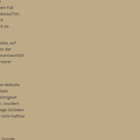
e
em Fall
darauf hin,
ch
h ist.
ites, auf
ist der
erantwortlich.
nserer
ser Website
 kein
ichtigkeit
. Insofern
aige Schäden,
 nicht haftbar
t Google