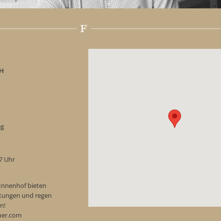
H
“
eg
17 Uhr
Innenhof bieten
ostungen und regen
n!
ner.com