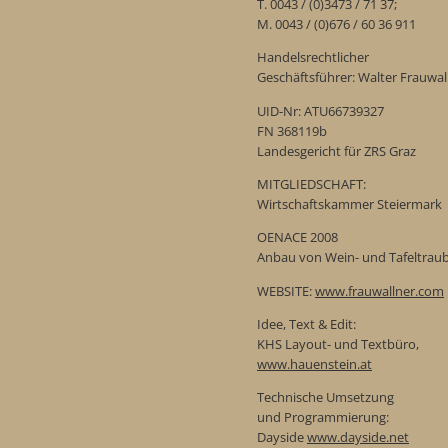
T. 0043 / (0)3473 / 71 37;
M. 0043 / (0)676 / 60 36 911
Handelsrechtlicher
Geschäftsführer: Walter Frauwal
UID-Nr: ATU66739327
FN 368119b
Landesgericht für ZRS Graz
MITGLIEDSCHAFT:
Wirtschaftskammer Steiermark
OENACE 2008
Anbau von Wein- und Tafeltrau
WEBSITE:
www.frauwallner.com
Idee, Text & Edit:
KHS Layout- und Textbüro,
www.hauenstein.at
Technische Umsetzung
und Programmierung:
Dayside
www.dayside.net