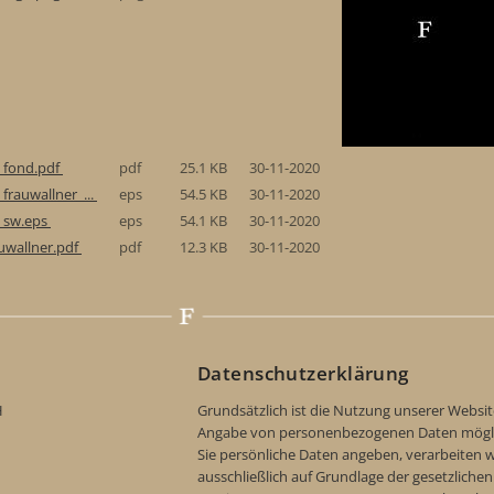
_fond.pdf
pdf
25.1 KB
30-11-2020
frauwallner_...
eps
54.5 KB
30-11-2020
_sw.eps
eps
54.1 KB
30-11-2020
uwallner.pdf
pdf
12.3 KB
30-11-2020
Datenschutzerklärung
H
Grundsätzlich ist die Nutzung unserer Websi
Angabe von personenbezogenen Daten möglic
Sie persönliche Daten angeben, verarbeiten w
ausschließlich auf Grundlage der gesetzlichen