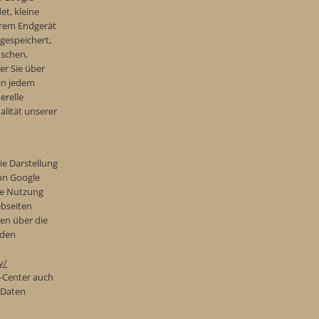
et, kleine
Ihrem Endgerät
 gespeichert,
nschen,
er Sie über
 in jedem
erelle
alität unserer
e Darstellung
on Google
ie Nutzung
bseiten
en über die
 den
y/
-Center auch
e Daten