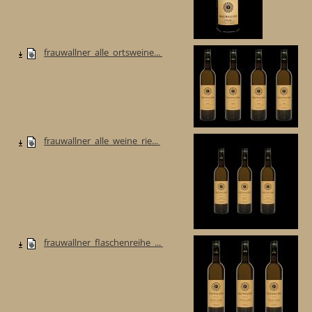
frauwallner_alle_ortsweine...
frauwallner_alle_weine_rie...
frauwallner_flaschenreihe_...