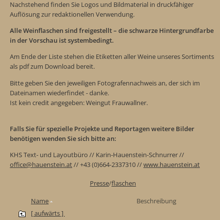
Nachstehend finden Sie Logos und Bildmaterial in druckfähiger
Auflösung zur redaktionellen Verwendung.
Alle Weinflaschen sind freigestellt – die schwarze Hintergrundfarbe
in der Vorschau ist systembedingt.
Am Ende der Liste stehen die Etiketten aller Weine unseres Sortiments
als pdf zum Download bereit.
Bitte geben Sie den jeweiligen Fotografennachweis an, der sich im
Dateinamen wiederfindet - danke.
Ist kein credit angegeben: Weingut Frauwallner.
Falls Sie für spezielle Projekte und Reportagen weitere Bilder
benötigen wenden Sie sich bitte an:
KHS Text- und Layoutbüro // Karin-Hauenstein-Schnurrer //
office@hauenstein.at
// +43 (0)664-2337310 //
www.hauenstein.at
Presse
/
flaschen
Name
Beschreibung
[ aufwärts ]