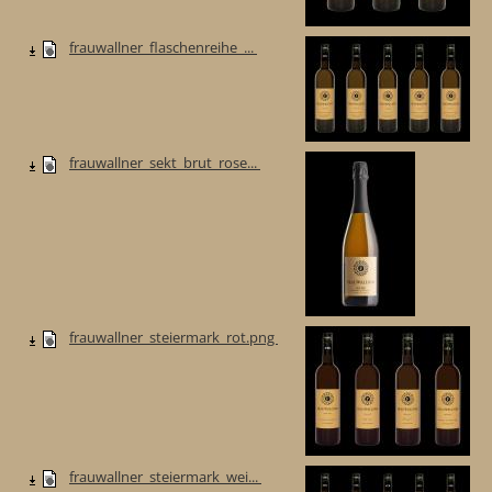
frauwallner_flaschenreihe_...
frauwallner_sekt_brut_rose...
frauwallner_steiermark_rot.png
frauwallner_steiermark_wei...