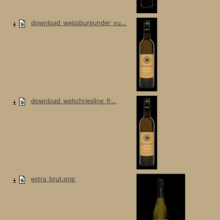
download_weissburgunder_vu...
download_welschriesling_fr...
extra_brut.png