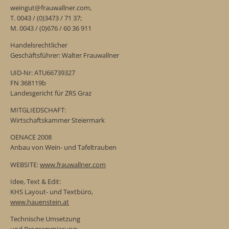
weingut@frauwallner.com,
T. 0043 / (0)3473 / 71 37;
M. 0043 / (0)676 / 60 36 911
Handelsrechtlicher
Geschäftsführer: Walter Frauwallner
UID-Nr: ATU66739327
FN 368119b
Landesgericht für ZRS Graz
MITGLIEDSCHAFT:
Wirtschaftskammer Steiermark
OENACE 2008
Anbau von Wein- und Tafeltrauben
WEBSITE:
www.frauwallner.com
Idee, Text & Edit:
KHS Layout- und Textbüro,
www.hauenstein.at
Technische Umsetzung