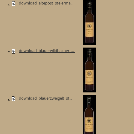
download_altepost_steierma...
download_blauerwildbacher_...
download_blauerzweigelt_st...