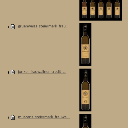
gruenweiss_steiermark_frau...
junker_frauwallner_credit_...
muscaris_steiermark_frauwa...