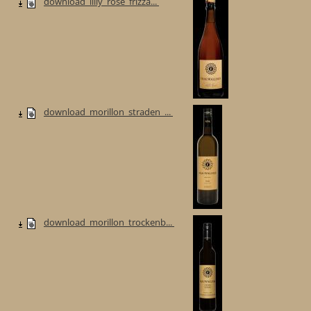
download_lilly_rose_frizza...
download_morillon_straden_...
download_morillon_trockenb...