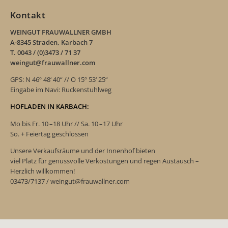
Kontakt
WEINGUT FRAUWALLNER GMBH
A-8345 Straden, Karbach 7
T. 0043 / (0)3473 / 71 37
weingut@frauwallner.com
GPS: N 46º 48‘ 40“ // O 15º 53‘ 25“
Eingabe im Navi: Ruckenstuhlweg
HOFLADEN IN KARBACH:
Mo bis Fr. 10 –18 Uhr // Sa. 10 –17 Uhr
So. + Feiertag geschlossen
Unsere Verkaufsräume und der Innenhof bieten
viel Platz für genussvolle Verkostungen und regen Austausch –
Herzlich willkommen!
03473/7137 / weingut@frauwallner.com