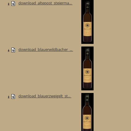
download_altepost_steierma...
download_blauerwildbacher_...
download_blauerzweigelt_st...