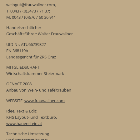
weingut@frauwallner.com,
T. 0043 / (0)3473 / 71 37;
M. 0043 / (0)676 / 60 36 911
Handelsrechtlicher
Geschäftsführer: Walter Frauwallner
UID-Nr: ATU66739327
FN 368119b
Landesgericht für ZRS Graz
MITGLIEDSCHAFT:
Wirtschaftskammer Steiermark
OENACE 2008
Anbau von Wein- und Tafeltrauben
WEBSITE:
www.frauwallner.com
Idee, Text & Edit:
KHS Layout- und Textbüro,
www.hauenstein.at
Technische Umsetzung