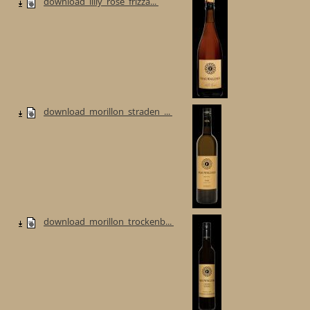
download_lilly_rose_frizza...
download_morillon_straden_...
download_morillon_trockenb...