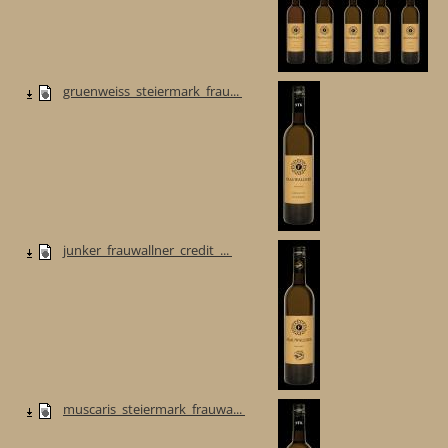
gruenweiss_steiermark_frau...
junker_frauwallner_credit_...
muscaris_steiermark_frauwa...