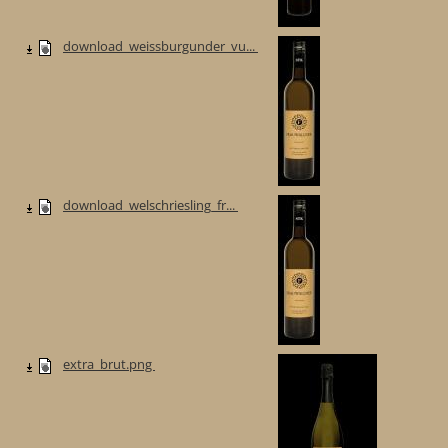
download_weissburgunder_vu...
download_welschriesling_fr...
extra_brut.png