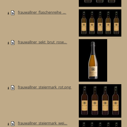
frauwallner_flaschenreihe_...
frauwallner_sekt_brut_rose...
frauwallner_steiermark_rot.png
frauwallner_steiermark_wei...