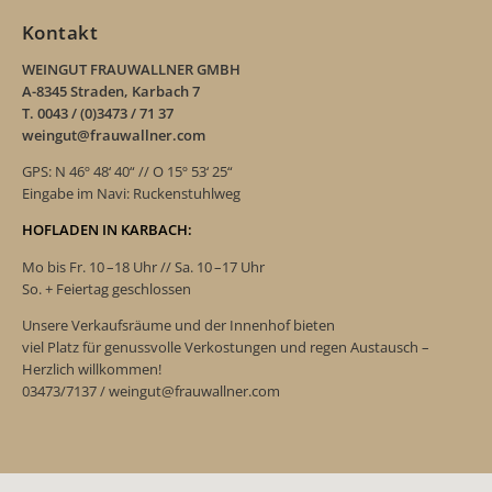
Kontakt
WEINGUT FRAUWALLNER GMBH
A-8345 Straden, Karbach 7
T. 0043 / (0)3473 / 71 37
weingut@frauwallner.com
GPS: N 46º 48‘ 40“ // O 15º 53‘ 25“
Eingabe im Navi: Ruckenstuhlweg
HOFLADEN IN KARBACH:
Mo bis Fr. 10 –18 Uhr // Sa. 10 –17 Uhr
So. + Feiertag geschlossen
Unsere Verkaufsräume und der Innenhof bieten
viel Platz für genussvolle Verkostungen und regen Austausch –
Herzlich willkommen!
03473/7137 / weingut@frauwallner.com