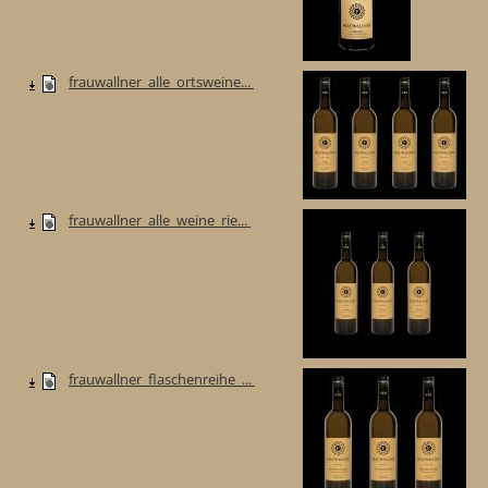
frauwallner_alle_ortsweine...
frauwallner_alle_weine_rie...
frauwallner_flaschenreihe_...