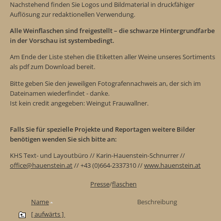
Nachstehend finden Sie Logos und Bildmaterial in druckfähiger
Auflösung zur redaktionellen Verwendung.
Alle Weinflaschen sind freigestellt – die schwarze Hintergrundfarbe
in der Vorschau ist systembedingt.
Am Ende der Liste stehen die Etiketten aller Weine unseres Sortiments
als pdf zum Download bereit.
Bitte geben Sie den jeweiligen Fotografennachweis an, der sich im
Dateinamen wiederfindet - danke.
Ist kein credit angegeben: Weingut Frauwallner.
Falls Sie für spezielle Projekte und Reportagen weitere Bilder
benötigen wenden Sie sich bitte an:
KHS Text- und Layoutbüro // Karin-Hauenstein-Schnurrer //
office@hauenstein.at
// +43 (0)664-2337310 //
www.hauenstein.at
Presse
/
flaschen
Name
Beschreibung
[ aufwärts ]