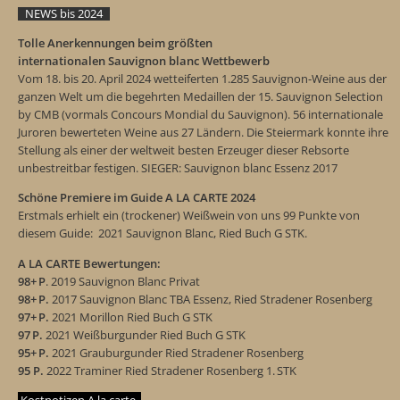
NEWS bis 2024
Tolle Anerkennungen beim größten
internationalen Sauvignon blanc Wettbewerb
Vom 18. bis 20. April 2024 wetteiferten 1.285 Sauvignon-Weine aus der
ganzen Welt um die begehrten Medaillen der 15. Sauvignon Selection
by CMB (vormals Concours Mondial du Sauvignon). 56 internationale
Juroren bewerteten Weine aus 27 Ländern. Die Steiermark konnte ihre
Stellung als einer der weltweit besten Erzeuger dieser Rebsorte
unbestreitbar festigen. SIEGER: Sauvignon blanc Essenz 2017
Schöne Premiere im Guide A LA CARTE 2024
Erstmals erhielt ein (trockener) Weißwein von uns 99 Punkte von
diesem Guide: 2021 Sauvignon Blanc, Ried Buch G STK.
A LA CARTE Bewertungen:
98+ P
. 2019 Sauvignon Blanc Privat
98+ P.
2017 Sauvignon Blanc TBA Essenz, Ried Stradener Rosenberg
97+ P.
2021 Morillon Ried Buch G STK
97 P.
2021 Weißburgunder Ried Buch G STK
95+ P.
2021 Grauburgunder Ried Stradener Rosenberg
95 P.
2022 Traminer Ried Stradener Rosenberg 1. STK
Kostnotizen A la carte