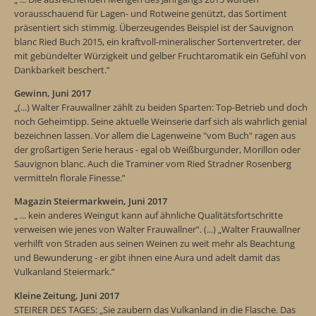
vorausschauend für Lagen- und Rotweine genützt, das Sortiment
präsentiert sich stimmig. Überzeugendes Beispiel ist der Sauvignon
blanc Ried Buch 2015, ein kraftvoll-mineralischer Sortenvertreter, der
mit gebündelter Würzigkeit und gelber Fruchtaromatik ein Gefühl von
Dankbarkeit beschert.”
Gewinn, Juni 2017
„(...) Walter Frauwallner zählt zu beiden Sparten: Top-Betrieb und doch
noch Geheimtipp. Seine aktuelle Weinserie darf sich als wahrlich genial
bezeichnen lassen. Vor allem die Lagenweine "vom Buch" ragen aus
der großartigen Serie heraus - egal ob Weißburgunder, Morillon oder
Sauvignon blanc. Auch die Traminer vom Ried Stradner Rosenberg
vermitteln florale Finesse.”
Magazin Steiermarkwein, Juni 2017
„ ... kein anderes Weingut kann auf ähnliche Qualitätsfortschritte
verweisen wie jenes von Walter Frauwallner”. (...) „Walter Frauwallner
verhilft von Straden aus seinen Weinen zu weit mehr als Beachtung
und Bewunderung - er gibt ihnen eine Aura und adelt damit das
Vulkanland Steiermark.”
Kleine Zeitung, Juni 2017
STEIRER DES TAGES: „Sie zaubern das Vulkanland in die Flasche. Das