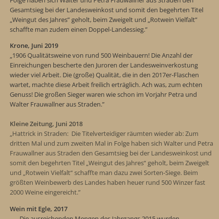
Gesamtsieg bei der Landesweinkost und somit den begehrten Titel
„Weingut des Jahres” geholt, beim Zweigelt und „Rotwein Vielfalt”
schaffte man zudem einen Doppel-Landessieg.”
Krone, Juni 2019
„1906 Qualitätsweine von rund 500 Weinbauern! Die Anzahl der
Einreichungen bescherte den Juroren der Landesweinverkostung
wieder viel Arbeit. Die (große) Qualität, die in den 2017er-Flaschen
wartet, machte diese Arbeit freilich erträglich. Ach was, zum echten
Genuss! Die großen Sieger waren wie schon im Vorjahr Petra und
Walter Frauwallner aus Straden.”
Kleine Zeitung, Juni 2018
„Hattrick in Straden: Die Titelverteidiger räumten wieder ab: Zum
dritten Mal und zum zweiten Mal in Folge haben sich Walter und Petra
Frauwallner aus Straden den Gesamtsieg bei der Landesweinkost und
somit den begehrten Titel „Weingut des Jahres“ geholt, beim Zweigelt
und „Rotwein Vielfalt“ schaffte man dazu zwei Sorten-Siege. Beim
größten Weinbewerb des Landes haben heuer rund 500 Winzer fast
2000 Weine eingereicht.”
Wein mit Egle, 2017
„ ... Die ausreichenden Mengen des Jahrgangs 2015 wurden