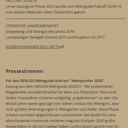
FALSTAFF 2018/19
Unser Sauvignon Privat 2015 wurde vom Weinguide Falstaff 2018/19
zum besten Alternativ-Wein Österreichs gekürt.
STEIRISCHE LANDESWEINKOST
Doppelsieg und Weingut des Jahres 2018
Landessieger: Zweigelt Steintal 2015 und Eruption rot 2017
AUSZEICHNUNGEN 2012–2017 p
df
Pressestimmen
Für den GENUSS.Weinguide sind wir "Weinpionier 2020"
Auszug aus dem GENUSS.Weinguide 2020/21: "Wir präsentieren
Wegbereiter und Bahnbrecher für Wein aus Österreich: Petra und
Walter Frauwallner scheinen endgültig „angekommen“ zu sein. Die
letzten Jahre waren geprägt vom steten Umbau des Weinguts, aber
auch großen Anstrengungen in Weingarten und Keller. Diese Phase
scheint nunmehr abgeschlossen und bereitet den Boden für eine
allumfassende Harmonie. Anderen mag das Frühjahr 2020 große
Sorgenfalten in die Stirn gelegt haben, nichts davon spürte man im