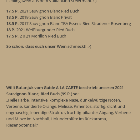
Lieblingswein aus dem Vulkanland Steiermark.
:-)
17,5 P.
2021 Sauvignon Blanc Ried Buch
18,5 P.
2019 Sauvignon Blanc Privat
18,5 P.
2017 Sauvignon Blanc TBA Essenz Ried Stradener Rosenberg
18 P.
2021 Weißburgunder Ried Buch
17,5 P.
2 0 21 Morillon Ried Buch
So schön, dass euch unser Wein schmeckt! :-)
Willi Balanjuk vom Guide A LA CARTE beschrieb unseren
2021
Sauvignon Blanc, Ried Buch
(99 P.) so:
„Helle Farbe, intensive, komplexe Nase, dunkelwürzige Noten,
Verbene, kandierte Orange, Melisse, Pimentos, stoffig, dicht und
engmaschig, lebendige Struktur, fruchtig-pikanter Abgang, Verbene
und Minze im Nachhall, Holunderblüte im Rückaroma,
Riesenpotenzial.“