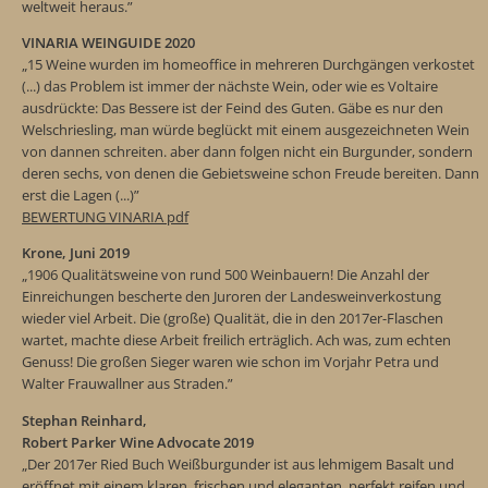
weltweit heraus.”
VINARIA WEINGUIDE 2020
„15 Weine wurden im homeoffice in mehreren Durchgängen verkostet
(...) das Problem ist immer der nächste Wein, oder wie es Voltaire
ausdrückte:
Das Bessere ist der Feind des Guten.
Gäbe es nur den
Welschriesling, man würde beglückt mit einem ausgezeichneten Wein
von dannen schreiten. aber dann folgen nicht ein Burgunder, sondern
deren sechs, von denen die Gebietsweine schon Freude bereiten. Dann
erst die Lagen (...)”
BEWERTUNG VINARIA pdf
Krone, Juni 2019
„1906 Qualitätsweine von rund 500 Weinbauern! Die Anzahl der
Einreichungen bescherte den Juroren der Landesweinverkostung
wieder viel Arbeit. Die (große) Qualität, die in den 2017er-Flaschen
wartet, machte diese Arbeit freilich erträglich. Ach was, zum echten
Genuss! Die großen Sieger waren wie schon im Vorjahr Petra und
Walter Frauwallner aus Straden.”
Stephan Reinhard,
Robert Parker Wine Advocate 2019
„Der 2017er Ried Buch Weißburgunder ist aus lehmigem Basalt und
eröffnet mit einem klaren, frischen und eleganten, perfekt reifen und