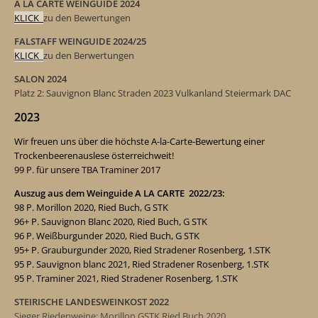
A LA CARTE WEINGUIDE 2024
KLICK
zu den Bewertungen
FALSTAFF WEINGUIDE 2024/25
KLICK
zu den Berwertungen
SALON 2024
Platz 2: Sauvignon Blanc Straden 2023 Vulkanland Steiermark DAC
2023
Wir freuen uns über die
höchste A-la-Carte-Bewertung einer
Trockenbeerenauslese österreichweit!
99 P. für unsere TBA Traminer 2017
Auszug aus dem Weinguide A LA CARTE 2022/23:
98 P.
Morillon 2020, Ried Buch, G STK
96+ P.
Sauvignon Blanc 2020, Ried Buch, G STK
96 P.
Weißburgunder 2020, Ried Buch, G STK
95+ P.
Grauburgunder 2020,
Ried Stradener Rosenberg, 1.STK
95 P.
Sauvignon blanc 2021
,
Ried Stradener Rosenberg, 1.STK
95 P.
Traminer 2021
,
Ried Stradener Rosenberg, 1.STK
STEIRISCHE LANDESWEINKOST 2022
Sieger Riedenweine: Morillon GSTK Ried Buch 2020