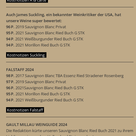
Auch James Suckling, ein bekannter Weinkritiker der USA, hat
unsere Weine super bewertet:
96 P.
2019 Sauvignon Blanc Privat
95 P.
2021 Sauvignon Blanc Ried Buch G STK
94 P
. 2021 Weißburgunder Ried Buch G STK
94 P.
2021 Morillon Ried Buch G STK
Kostnotizen Suckling
FALSTAFF 2024
98 P.
2017 Sauvignon Blanc TBA Essenz Ried Stradener Rosenberg
97 P.
2019 Sauvignon Blanc Privat
96 P.
2021Sauvignon Blanc Ried Buch G STK
95 P.
2021 Morillon Ried Buch G STK
94 P.
2021 Weißburgunder Ried Buch G STK
Kostnotizen Falstaff
GAULT MILLAU WEINGUIDE 2024
Die Redaktion kürte unseren Sauvignon Blanc Ried Buch 2021 zu ihrem