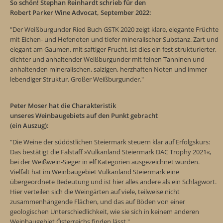
So schön! Stephan Reinhardt schrieb für den
Robert Parker Wine Advocat, September 2022
:
"Der Weißburgunder Ried Buch GSTK 2020 zeigt klare, elegante Früchte
mit Eichen- und Hefenoten und tiefer mineralischer Substanz. Zart und
elegant am Gaumen, mit saftiger Frucht, ist dies ein fest strukturierter,
dichter und anhaltender Weißburgunder mit feinen Tanninen und
anhaltenden mineralischen, salzigen, herzhaften Noten und immer
lebendiger Struktur. Großer Weißburgunder."
Peter Moser hat die Charakteristik
unseres Weinbaugebiets auf den Punkt gebracht
(ein Auszug):
"Die Weine der südöstlichen Steiermark steuern klar auf Erfolgskurs:
Das bestätigt die Falstaff »Vulkanland Steiermark DAC Trophy 2021«,
bei der Weißwein-Sieger in elf Kategorien ausgezeichnet wurden.
Vielfalt hat im Weinbaugebiet Vulkanland Steiermark eine
übergeordnete Bedeutung und ist hier alles andere als ein Schlagwort.
Hier verteilen sich die Weingärten auf viele, teilweise nicht
zusammenhängende Flächen, und das auf Böden von einer
geologischen Unterschiedlichkeit, wie sie sich in keinem anderen
Weinbaugebiet Österreichs finden lässt."