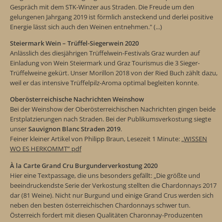
Gespräch mit dem STK-Winzer aus Straden. Die Freude um den
gelungenen Jahrgang 2019 ist förmlich ansteckend und derlei positive
Energie lässt sich auch den Weinen entnehmen." (...)
Steiermark Wein – Trüffel-Siegerwein 2020
Anlässlich des diesjährigen Trüffelwein-Festivals Graz wurden auf
Einladung von Wein Steiermark und Graz Tourismus die 3 Sieger-
Trüffelweine gekürt. Unser Morillon 2018 von der Ried Buch zählt dazu,
weil er das intensive Trüffelpilz-Aroma optimal begleiten konnte.
Oberösterreichische Nachrichten Weinshow
Bei der Weinshow der Oberösterreichischen Nachrichten gingen beide
Erstplatzierungen nach Straden. B
ei der Publikumsverkostung siegte
unser
Sauvignon Blanc Straden 2019
.
Feiner kleiner Artikel von Philipp Braun, Lesezeit 1 Minute:
„WISSEN
WO ES HERKOMMT” pdf
À la Carte Grand Cru Burgunderverkostung 2020
Hier eine Textpassage, die uns besonders gefällt: „Die größte und
beeindruckendste Serie der Verkostung stellten die Chardonnays 2017
dar (81 Weine). Nicht nur Burgund und einige Grand Crus werden sich
neben den besten österreichischen Chardonnays schwer tun.
Österreich fordert mit diesen Qualitäten Charonnay-Produzenten