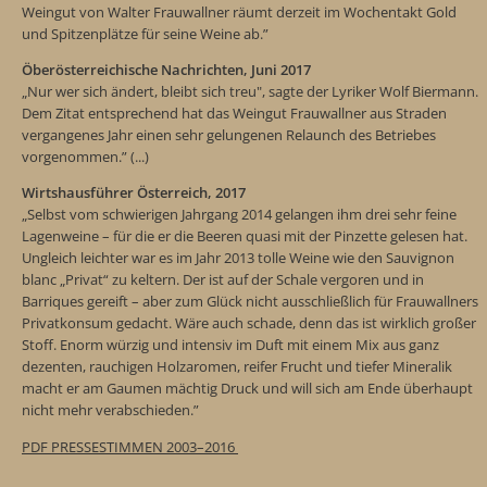
Weingut von Walter Frauwallner räumt derzeit im Wochentakt Gold
und Spitzenplätze für seine Weine ab.”
Öberösterreichische Nachrichten, Juni 2017
„Nur wer sich ändert, bleibt sich treu", sagte der Lyriker Wolf Biermann.
Dem Zitat entspre­chend hat das Weingut Frauwallner aus Straden
vergange­nes Jahr einen sehr gelungenen Relaunch des Betriebes
vorge­nommen.” (...)
Wirtshausführer Österreich, 2017
„Selbst vom schwierigen Jahrgang 2014 gelangen ihm drei sehr feine
Lagenweine – für die er die Beeren quasi mit der Pinzette gelesen hat.
Ungleich leichter war es im Jahr 2013 tolle Weine wie den Sauvignon
blanc „Privat“ zu keltern. Der ist auf der Schale vergoren und in
Barriques gereift – aber zum Glück nicht ausschließlich für Frauwallners
Privatkonsum gedacht. Wäre auch schade, denn das ist wirklich großer
Stoff. Enorm würzig und intensiv im Duft mit einem Mix aus ganz
dezenten, rauchigen Holzaromen, reifer Frucht und tiefer Mineralik
macht er am Gaumen mächtig Druck und will sich am Ende überhaupt
nicht mehr verabschieden.”
PDF PRESSESTIMMEN 2003–2016