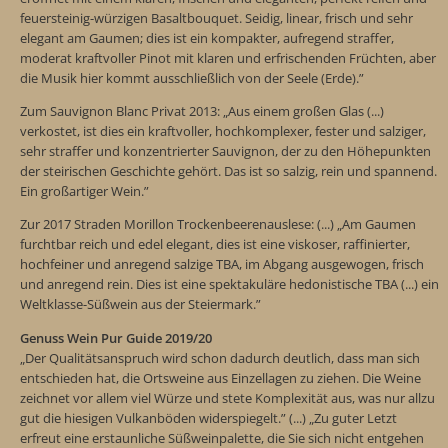
feuersteinig-würzigen Basaltbouquet. Seidig, linear, frisch und sehr
elegant am Gaumen; dies ist ein kompakter, aufregend straffer,
moderat kraftvoller Pinot mit klaren und erfrischenden Früchten, aber
die Musik hier kommt ausschließlich von der Seele (Erde).”
Zum Sauvignon Blanc Privat 2013: „Aus einem großen Glas (...)
verkostet, ist dies ein kraftvoller, hochkomplexer, fester und salziger,
sehr straffer und konzentrierter Sauvignon, der zu den Höhepunkten
der steirischen Geschichte gehört. Das ist so salzig, rein und spannend.
Ein großartiger Wein.”
Zur 2017 Straden Morillon Trockenbeerenauslese: (...) „Am Gaumen
furchtbar reich und edel elegant, dies ist eine viskoser, raffinierter,
hochfeiner und anregend salzige TBA, im Abgang ausgewogen, frisch
und anregend rein. Dies ist eine spektakuläre hedonistische TBA (...) ein
Weltklasse-Süßwein aus der Steiermark.”
Genuss Wein Pur Guide 2019/20
„Der Qualitätsanspruch wird schon dadurch deutlich, dass man sich
entschieden hat, die Ortsweine aus Einzellagen zu ziehen. Die Weine
zeichnet vor allem viel Würze und stete Komplexität aus, was nur allzu
gut die hiesigen Vulkanböden widerspiegelt.” (...) „Zu guter Letzt
erfreut eine erstaunliche Süßweinpalette, die Sie sich nicht entgehen