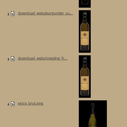
download_weissburgunder_vu...
download_welschriesling_fr...
extra_brut.png