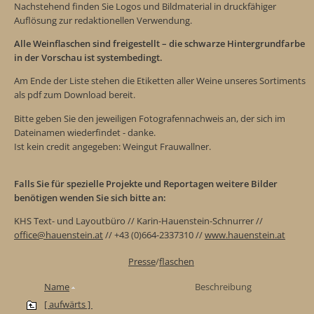
Nachstehend finden Sie Logos und Bildmaterial in druckfähiger
Auflösung zur redaktionellen Verwendung.
Alle Weinflaschen sind freigestellt – die schwarze Hintergrundfarbe
in der Vorschau ist systembedingt.
Am Ende der Liste stehen die Etiketten aller Weine unseres Sortiments
als pdf zum Download bereit.
Bitte geben Sie den jeweiligen Fotografennachweis an, der sich im
Dateinamen wiederfindet - danke.
Ist kein credit angegeben: Weingut Frauwallner.
Falls Sie für spezielle Projekte und Reportagen weitere Bilder
benötigen wenden Sie sich bitte an:
KHS Text- und Layoutbüro // Karin-Hauenstein-Schnurrer //
office@hauenstein.at
// +43 (0)664-2337310 //
www.hauenstein.at
Presse
/
flaschen
Name
Beschreibung
[ aufwärts ]