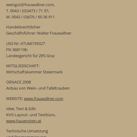
weingut@frauwallner.com,
T. 0043 / (0)3473 / 71 37;
M. 0043 / (0)676 / 60 36 911
Handelsrechtlicher
Geschäftsführer: Walter Frauwallner
UID-Nr: ATU66739327
FN 368119b
Landesgericht für ZRS Graz
MITGLIEDSCHAFT:
Wirtschaftskammer Steiermark
OENACE 2008
Anbau von Wein- und Tafeltrauben
WEBSITE:
www.frauwallner.com
Idee, Text & Edit:
KHS Layout- und Textbüro,
www.hauenstein.at
Technische Umsetzung