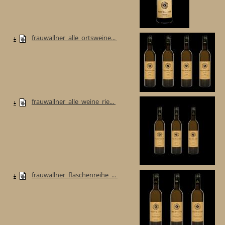
frauwallner_alle_ortsweine...
frauwallner_alle_weine_rie...
frauwallner_flaschenreihe_...