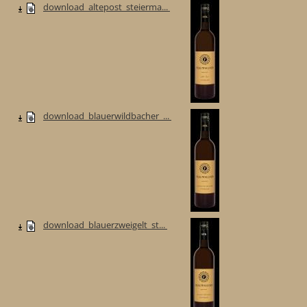
download_altepost_steierma...
download_blauerwildbacher_...
download_blauerzweigelt_st...