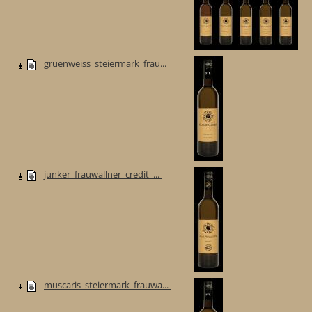
gruenweiss_steiermark_frau...
junker_frauwallner_credit_...
muscaris_steiermark_frauwa...