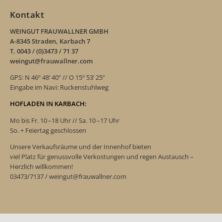
Kontakt
WEINGUT FRAUWALLNER GMBH
A-8345 Straden, Karbach 7
T. 0043 / (0)3473 / 71 37
weingut@frauwallner.com
GPS: N 46º 48‘ 40“ // O 15º 53‘ 25“
Eingabe im Navi: Ruckenstuhlweg
HOFLADEN IN KARBACH:
Mo bis Fr. 10 –18 Uhr // Sa. 10 –17 Uhr
So. + Feiertag geschlossen
Unsere Verkaufsräume und der Innenhof bieten
viel Platz für genussvolle Verkostungen und regen Austausch –
Herzlich willkommen!
03473/7137 / weingut@frauwallner.com