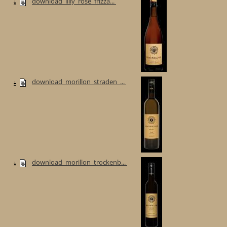
download_lilly_rose_frizza...
download_morillon_straden_...
download_morillon_trockenb...