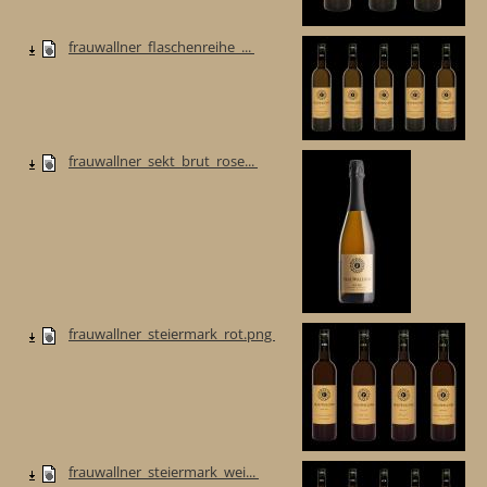
frauwallner_flaschenreihe_...
frauwallner_sekt_brut_rose...
frauwallner_steiermark_rot.png
frauwallner_steiermark_wei...