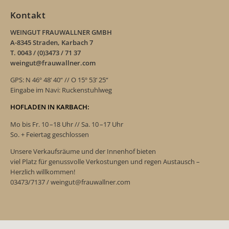
Kontakt
WEINGUT FRAUWALLNER GMBH
A-8345 Straden, Karbach 7
T. 0043 / (0)3473 / 71 37
weingut@frauwallner.com
GPS: N 46º 48‘ 40“ // O 15º 53‘ 25“
Eingabe im Navi: Ruckenstuhlweg
HOFLADEN IN KARBACH:
Mo bis Fr. 10 –18 Uhr // Sa. 10 –17 Uhr
So. + Feiertag geschlossen
Unsere Verkaufsräume und der Innenhof bieten
viel Platz für genussvolle Verkostungen und regen Austausch –
Herzlich willkommen!
03473/7137 / weingut@frauwallner.com