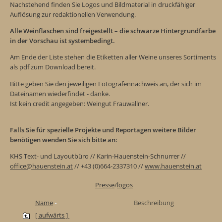
Nachstehend finden Sie Logos und Bildmaterial in druckfähiger
Auflösung zur redaktionellen Verwendung.
Alle Weinflaschen sind freigestellt – die schwarze Hintergrundfarbe
in der Vorschau ist systembedingt.
Am Ende der Liste stehen die Etiketten aller Weine unseres Sortiments
als pdf zum Download bereit.
Bitte geben Sie den jeweiligen Fotografennachweis an, der sich im
Dateinamen wiederfindet - danke.
Ist kein credit angegeben: Weingut Frauwallner.
Falls Sie für spezielle Projekte und Reportagen weitere Bilder
benötigen wenden Sie sich bitte an:
KHS Text- und Layoutbüro // Karin-Hauenstein-Schnurrer //
office@hauenstein.at
// +43 (0)664-2337310 //
www.hauenstein.at
Presse
/
logos
Name
Beschreibung
[ aufwärts ]