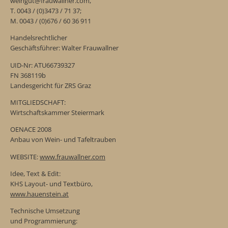
weingut@frauwallner.com,
T. 0043 / (0)3473 / 71 37;
M. 0043 / (0)676 / 60 36 911
Handelsrechtlicher
Geschäftsführer: Walter Frauwallner
UID-Nr: ATU66739327
FN 368119b
Landesgericht für ZRS Graz
MITGLIEDSCHAFT:
Wirtschaftskammer Steiermark
OENACE 2008
Anbau von Wein- und Tafeltrauben
WEBSITE:
www.frauwallner.com
Idee, Text & Edit:
KHS Layout- und Textbüro,
www.hauenstein.at
Technische Umsetzung
und Programmierung: