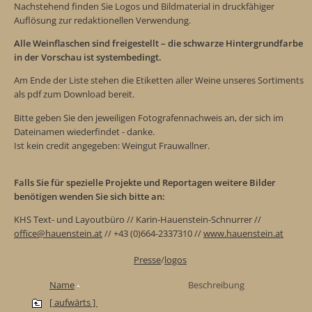
Nachstehend finden Sie Logos und Bildmaterial in druckfähiger
Auflösung zur redaktionellen Verwendung.
Alle Weinflaschen sind freigestellt – die schwarze Hintergrundfarbe
in der Vorschau ist systembedingt.
Am Ende der Liste stehen die Etiketten aller Weine unseres Sortiments
als pdf zum Download bereit.
Bitte geben Sie den jeweiligen Fotografennachweis an, der sich im
Dateinamen wiederfindet - danke.
Ist kein credit angegeben: Weingut Frauwallner.
Falls Sie für spezielle Projekte und Reportagen weitere Bilder
benötigen wenden Sie sich bitte an:
KHS Text- und Layoutbüro // Karin-Hauenstein-Schnurrer //
office@hauenstein.at
// +43 (0)664-2337310 //
www.hauenstein.at
Presse
/
logos
Name
Beschreibung
[ aufwärts ]