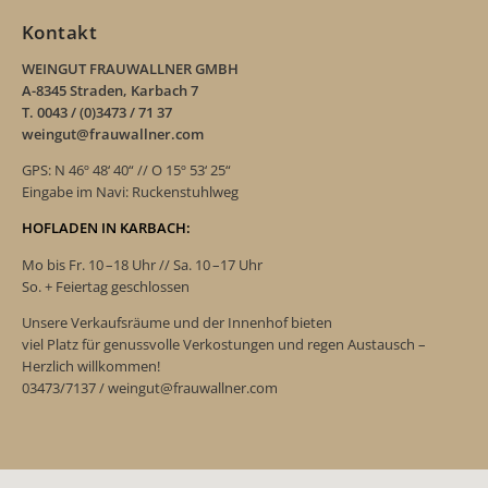
Kontakt
WEINGUT FRAUWALLNER GMBH
A-8345 Straden, Karbach 7
T. 0043 / (0)3473 / 71 37
weingut@frauwallner.com
GPS: N 46º 48‘ 40“ // O 15º 53‘ 25“
Eingabe im Navi: Ruckenstuhlweg
HOFLADEN IN KARBACH:
Mo bis Fr. 10 –18 Uhr // Sa. 10 –17 Uhr
So. + Feiertag geschlossen
Unsere Verkaufsräume und der Innenhof bieten
viel Platz für genussvolle Verkostungen und regen Austausch –
Herzlich willkommen!
03473/7137 / weingut@frauwallner.com