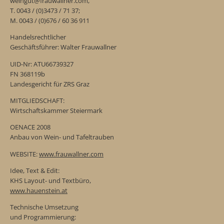
weingut@frauwallner.com,
T. 0043 / (0)3473 / 71 37;
M. 0043 / (0)676 / 60 36 911
Handelsrechtlicher
Geschäftsführer: Walter Frauwallner
UID-Nr: ATU66739327
FN 368119b
Landesgericht für ZRS Graz
MITGLIEDSCHAFT:
Wirtschaftskammer Steiermark
OENACE 2008
Anbau von Wein- und Tafeltrauben
WEBSITE:
www.frauwallner.com
Idee, Text & Edit:
KHS Layout- und Textbüro,
www.hauenstein.at
Technische Umsetzung
und Programmierung: