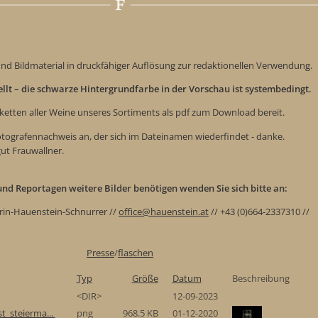
nd Bildmaterial in druckfähiger Auflösung zur redaktionellen Verwendung.
tellt – die schwarze Hintergrundfarbe in der Vorschau ist systembedingt.
iketten aller Weine unseres Sortiments als pdf zum Download bereit.
Fotografennachweis an, der sich im Dateinamen wiederfindet - danke.
gut Frauwallner.
e und Reportagen weitere Bilder benötigen wenden Sie sich bitte an:
rin-Hauenstein-Schnurrer //
office@hauenstein.at
// +43 (0)664-2337310 //
Presse
/
flaschen
Typ
Größe
Datum
Beschreibung
<DIR>
12-09-2023
t_steierma...
png
968.5 KB
01-12-2020