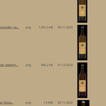
gunder_rie...
png
1,007.3 KB
30-11-2020
el_steierm...
png
960.2 KB
01-12-2020
e_frizza...
png
1.3 MB
30-11-2020