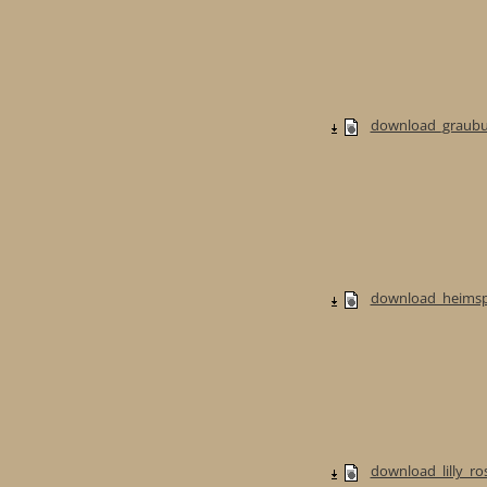
download_graubur
download_heimspi
download_lilly_ros