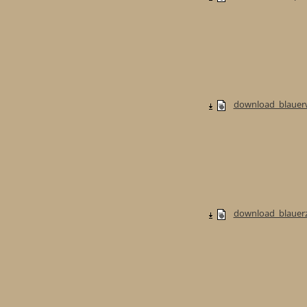
download_blauerw
download_blauerzw