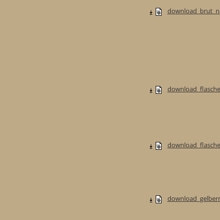
download_brut_na
download_flasche
download_flaschen
download_gelberm