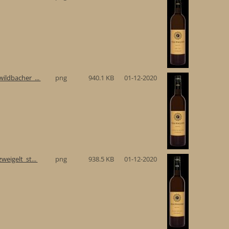
ildbacher_...
png
940.1 KB
01-12-2020
eigelt_st...
png
938.5 KB
01-12-2020