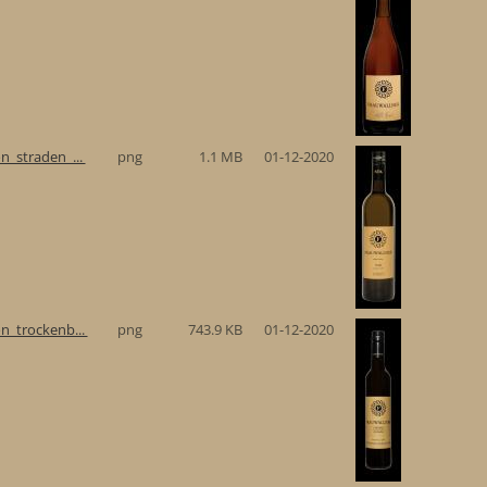
n_straden_...
png
1.1 MB
01-12-2020
n_trockenb...
png
743.9 KB
01-12-2020