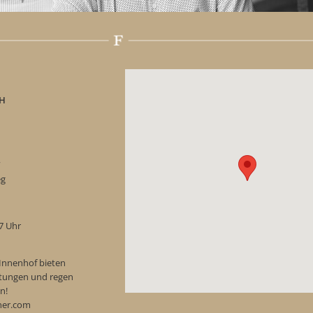
H
“
eg
17 Uhr
Innenhof bieten
ostungen und regen
n!
ner.com