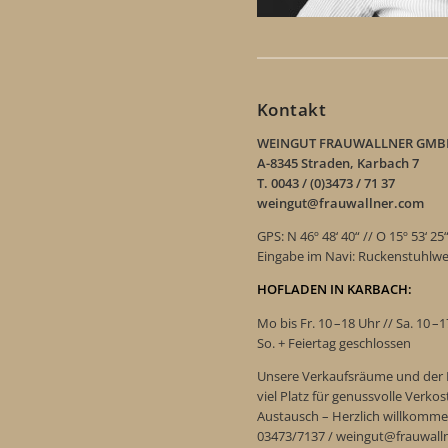
Kontakt
WEINGUT FRAUWALLNER GMB
A-8345 Straden, Karbach 7
T. 0043 / (0)3473 / 71 37
weingut@frauwallner.com
GPS: N 46º 48‘ 40“ // O 15º 53‘ 25
Eingabe im Navi: Ruckenstuhlw
HOFLADEN IN KARBACH:
Mo bis Fr. 10 –18 Uhr // Sa. 10 –
So. + Feiertag geschlossen
Unsere Verkaufsräume und der 
viel Platz für genussvolle Verk
Austausch – Herzlich willkomme
03473/7137 / weingut@frauwall