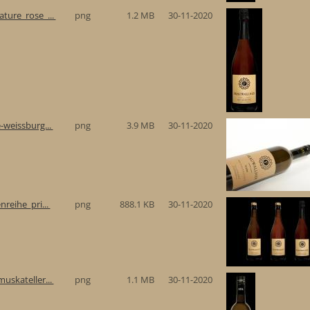
ture_rose_...
png
1.2 MB
30-11-2020
-weissburg...
png
3.9 MB
30-11-2020
reihe_pri...
png
888.1 KB
30-11-2020
uskateller...
png
1.1 MB
30-11-2020