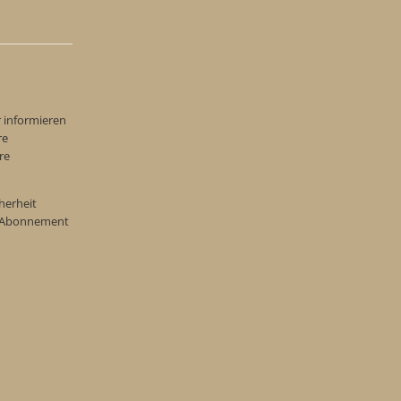
r informieren
re
re
herheit
re Abonnement