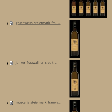
gruenweiss_steiermark_frau...
junker_frauwallner_credit_...
muscaris_steiermark_frauwa...