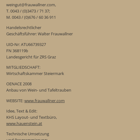
weingut@frauwallner.com,
T. 0043 / (0)3473 / 71 37;
M. 0043 / (0)676 / 60 36 911
Handelsrechtlicher
Geschäftsführer: Walter Frauwallner
UID-Nr: ATU66739327
FN 368119b
Landesgericht für ZRS Graz
MITGLIEDSCHAFT:
Wirtschaftskammer Steiermark
OENACE 2008
Anbau von Wein- und Tafeltrauben
WEBSITE:
www.frauwallner.com
Idee, Text & Edit:
KHS Layout- und Textbüro,
www.hauenstein.at
Technische Umsetzung