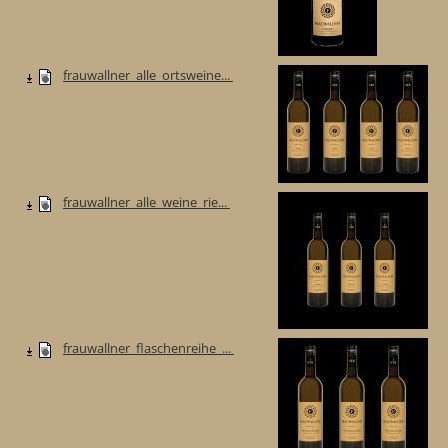
frauwallner_alle_ortsweine...
frauwallner_alle_weine_rie...
frauwallner_flaschenreihe_...