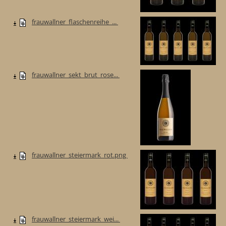
frauwallner_flaschenreihe_...
frauwallner_sekt_brut_rose...
frauwallner_steiermark_rot.png
frauwallner_steiermark_wei...