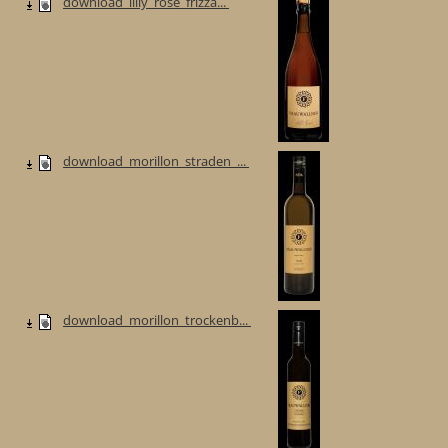
download_lilly_rose_frizza...
download_morillon_straden_...
download_morillon_trockenb...