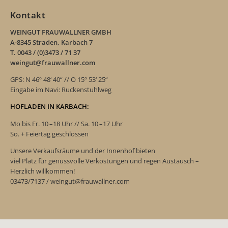
Kontakt
WEINGUT FRAUWALLNER GMBH
A-8345 Straden, Karbach 7
T. 0043 / (0)3473 / 71 37
weingut@frauwallner.com
GPS: N 46º 48‘ 40“ // O 15º 53‘ 25“
Eingabe im Navi: Ruckenstuhlweg
HOFLADEN IN KARBACH:
Mo bis Fr. 10 –18 Uhr // Sa. 10 –17 Uhr
So. + Feiertag geschlossen
Unsere Verkaufsräume und der Innenhof bieten
viel Platz für genussvolle Verkostungen und regen Austausch –
Herzlich willkommen!
03473/7137 / weingut@frauwallner.com