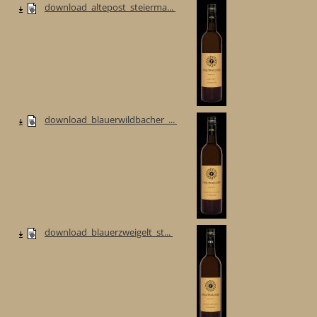
download_altepost_steierma...
download_blauerwildbacher_...
download_blauerzweigelt_st...