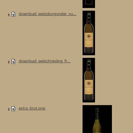
download_weissburgunder_vu...
download_welschriesling_fr...
extra_brut.png