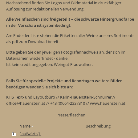
Nachstehend finden Sie Logos und Bildmaterial in druckfähiger
Auflösung zur redaktionellen Verwendung.
Alle Weinflaschen sind freigestellt – die schwarze Hintergrundfarbe
in der Vorschau ist systembedingt.
Am Ende der Liste stehen die Etiketten aller Weine unseres Sortiments
als pdf zum Download bereit.
Bitte geben Sie den jeweiligen Fotografennachweis an, der sich im
Dateinamen wiederfindet - danke.
Ist kein credit angegeben: Weingut Frauwallner.
Falls Sie für spezielle Projekte und Reportagen weitere Bilder
benötigen wenden Sie sich bitte an:
KHS Text- und Layoutbüro // Karin-Hauenstein-Schnurrer //
office@hauenstein.at
// +43 (0)664-2337310 //
www.hauenstein.at
Presse
/
flaschen
Name
Beschreibung
[ aufwärts ]