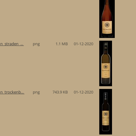
n_straden_...
png
1.1 MB
01-12-2020
n_trockenb...
png
743.9 KB
01-12-2020