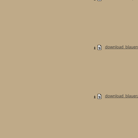
download_blauerw
download_blauerzw