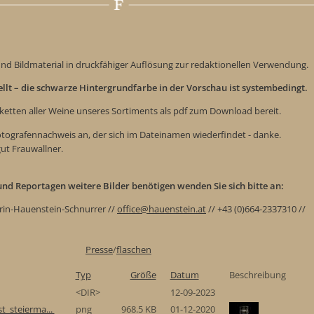
nd Bildmaterial in druckfähiger Auflösung zur redaktionellen Verwendung.
tellt – die schwarze Hintergrundfarbe in der Vorschau ist systembedingt.
iketten aller Weine unseres Sortiments als pdf zum Download bereit.
Fotografennachweis an, der sich im Dateinamen wiederfindet - danke.
gut Frauwallner.
e und Reportagen weitere Bilder benötigen wenden Sie sich bitte an:
rin-Hauenstein-Schnurrer //
office@hauenstein.at
// +43 (0)664-2337310 //
Presse
/
flaschen
Typ
Größe
Datum
Beschreibung
<DIR>
12-09-2023
t_steierma...
png
968.5 KB
01-12-2020