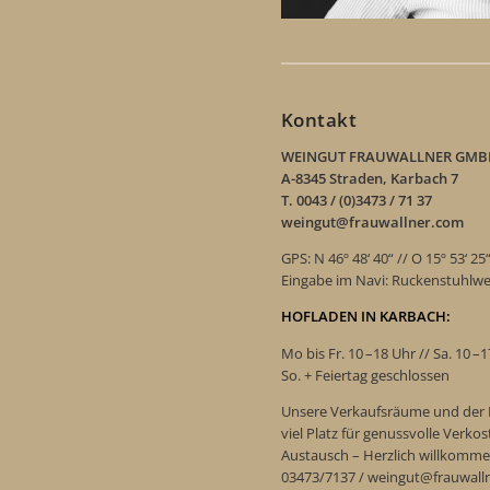
Kontakt
WEINGUT FRAUWALLNER GMB
A-8345 Straden, Karbach 7
T. 0043 / (0)3473 / 71 37
weingut@frauwallner.com
GPS: N 46º 48‘ 40“ // O 15º 53‘ 25
Eingabe im Navi: Ruckenstuhlw
HOFLADEN IN KARBACH:
Mo bis Fr. 10 –18 Uhr // Sa. 10 –
So. + Feiertag geschlossen
Unsere Verkaufsräume und der 
viel Platz für genussvolle Verk
Austausch – Herzlich willkomme
03473/7137 / weingut@frauwall