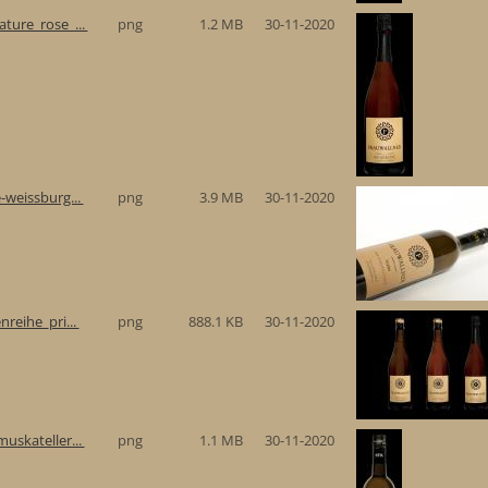
ture_rose_...
png
1.2 MB
30-11-2020
-weissburg...
png
3.9 MB
30-11-2020
reihe_pri...
png
888.1 KB
30-11-2020
uskateller...
png
1.1 MB
30-11-2020