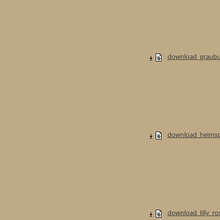
download_graubur
download_heimspi
download_lilly_ros