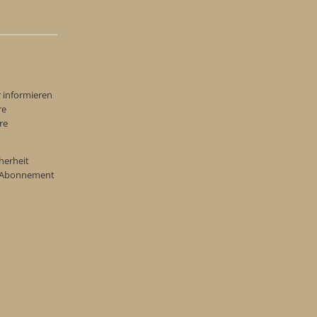
r informieren
re
re
herheit
re Abonnement