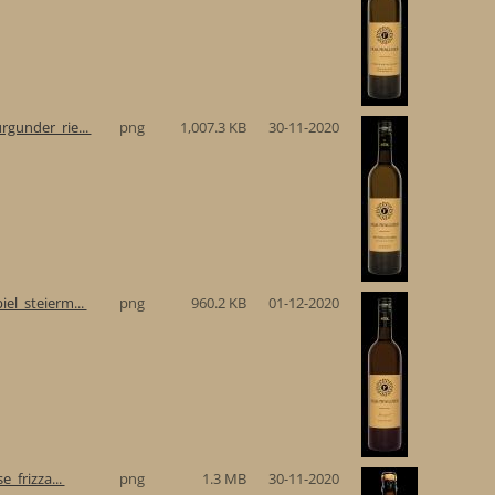
gunder_rie...
png
1,007.3 KB
30-11-2020
el_steierm...
png
960.2 KB
01-12-2020
e_frizza...
png
1.3 MB
30-11-2020