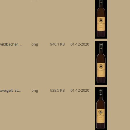
ildbacher_...
png
940.1 KB
01-12-2020
eigelt_st...
png
938.5 KB
01-12-2020