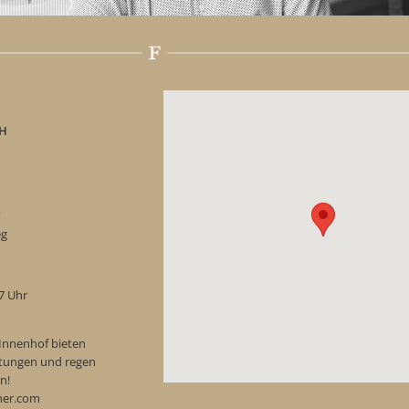
H
“
eg
17 Uhr
Innenhof bieten
ostungen und regen
n!
ner.com