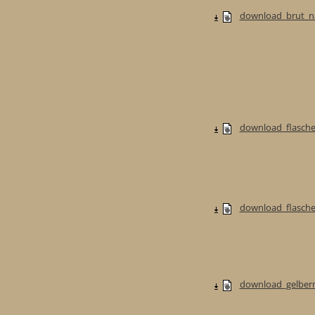
download_brut_na
download_flasche
download_flaschen
download_gelberm