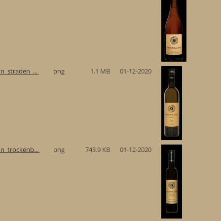
n_straden_...
png
1.1 MB
01-12-2020
n_trockenb...
png
743.9 KB
01-12-2020