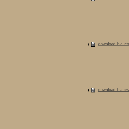
download_blauerw
download_blauerzw