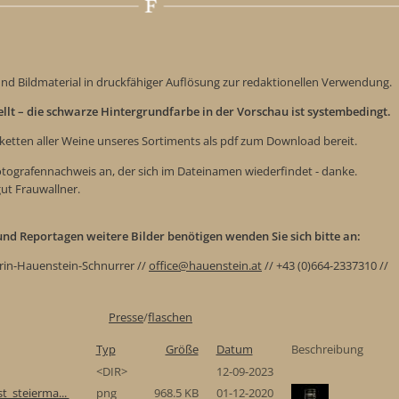
nd Bildmaterial in druckfähiger Auflösung zur redaktionellen Verwendung.
tellt – die schwarze Hintergrundfarbe in der Vorschau ist systembedingt.
iketten aller Weine unseres Sortiments als pdf zum Download bereit.
Fotografennachweis an, der sich im Dateinamen wiederfindet - danke.
gut Frauwallner.
e und Reportagen weitere Bilder benötigen wenden Sie sich bitte an:
rin-Hauenstein-Schnurrer //
office@hauenstein.at
// +43 (0)664-2337310 //
Presse
/
flaschen
Typ
Größe
Datum
Beschreibung
<DIR>
12-09-2023
t_steierma...
png
968.5 KB
01-12-2020