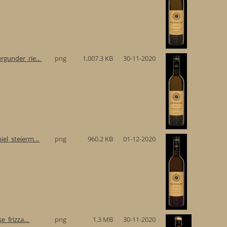
gunder_rie...
png
1,007.3 KB
30-11-2020
el_steierm...
png
960.2 KB
01-12-2020
e_frizza...
png
1.3 MB
30-11-2020