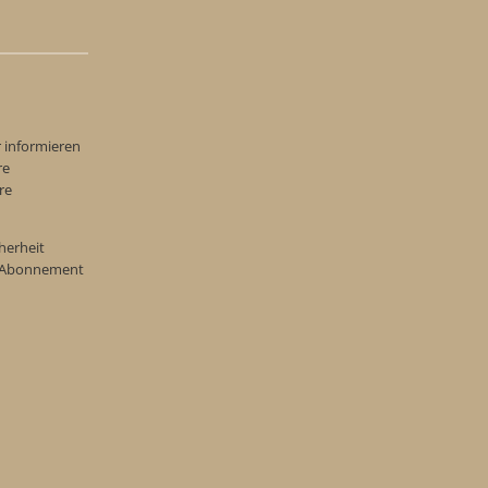
r informieren
re
re
herheit
re Abonnement