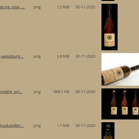
ture_rose_...
png
1.2 MB
30-11-2020
-weissburg...
png
3.9 MB
30-11-2020
reihe_pri...
png
888.1 KB
30-11-2020
uskateller...
png
1.1 MB
30-11-2020