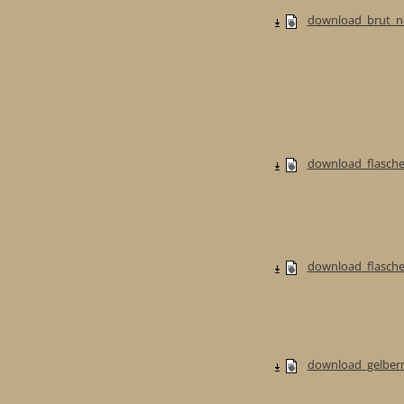
download_brut_na
download_flasche
download_flaschen
download_gelberm