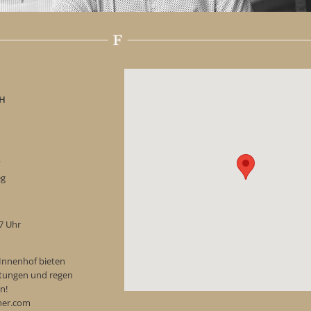
H
“
eg
17 Uhr
Innenhof bieten
ostungen und regen
n!
ner.com