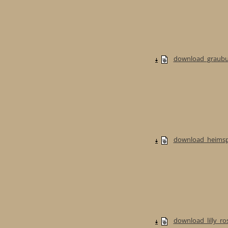
download_graubur
download_heimspi
download_lilly_ros