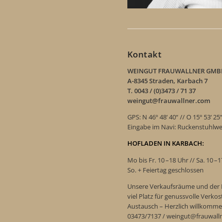
Kontakt
WEINGUT FRAUWALLNER GMB
A-8345 Straden, Karbach 7
T. 0043 / (0)3473 / 71 37
weingut@frauwallner.com
GPS: N 46º 48‘ 40“ // O 15º 53‘ 25
Eingabe im Navi: Ruckenstuhlw
HOFLADEN IN KARBACH:
Mo bis Fr. 10 –18 Uhr // Sa. 10 –
So. + Feiertag geschlossen
Unsere Verkaufsräume und der 
viel Platz für genussvolle Verk
Austausch – Herzlich willkomme
03473/7137 / weingut@frauwall