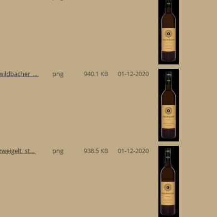
ildbacher_...
png
940.1 KB
01-12-2020
eigelt_st...
png
938.5 KB
01-12-2020