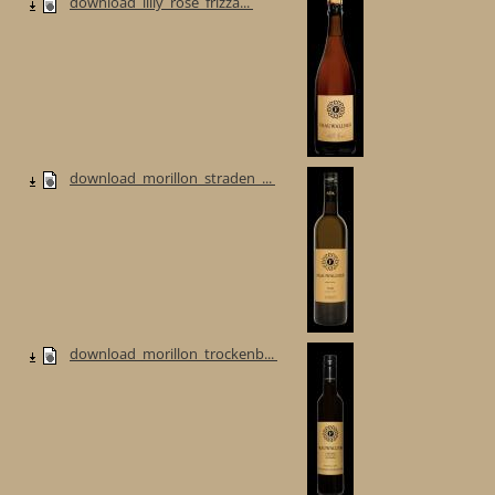
download_lilly_rose_frizza...
download_morillon_straden_...
download_morillon_trockenb...