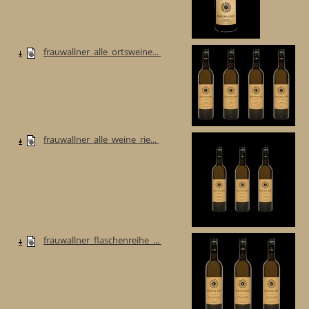
frauwallner_alle_ortsweine...
frauwallner_alle_weine_rie...
frauwallner_flaschenreihe_...