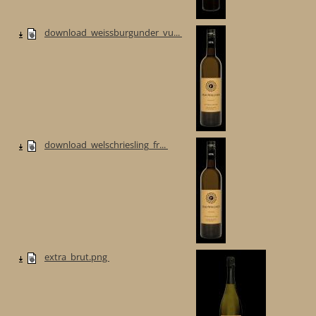
download_weissburgunder_vu...
download_welschriesling_fr...
extra_brut.png