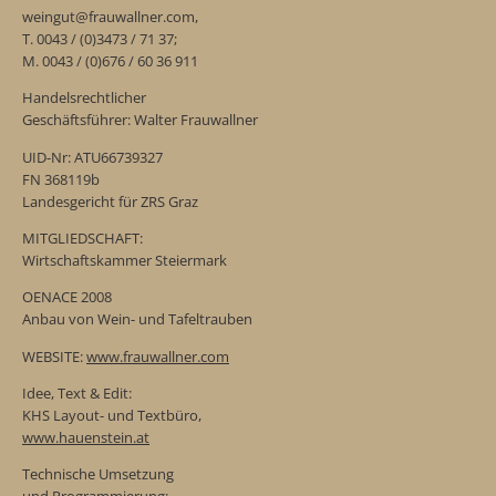
weingut@frauwallner.com,
T. 0043 / (0)3473 / 71 37;
M. 0043 / (0)676 / 60 36 911
Handelsrechtlicher
Geschäftsführer: Walter Frauwallner
UID-Nr: ATU66739327
FN 368119b
Landesgericht für ZRS Graz
MITGLIEDSCHAFT:
Wirtschaftskammer Steiermark
OENACE 2008
Anbau von Wein- und Tafeltrauben
WEBSITE:
www.frauwallner.com
Idee, Text & Edit:
KHS Layout- und Textbüro,
www.hauenstein.at
Technische Umsetzung