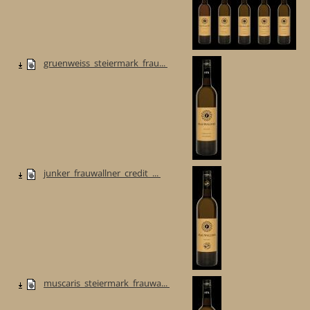
gruenweiss_steiermark_frau...
junker_frauwallner_credit_...
muscaris_steiermark_frauwa...