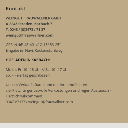
Kontakt
WEINGUT FRAUWALLNER GMBH
A-8345 Straden, Karbach 7
T. 0043 / (0)3473 / 71 37
weingut@frauwallner.com
GPS: N 46º 48‘ 40“ // O 15º 53‘ 25“
Eingabe im Navi: Ruckenstuhlweg
HOFLADEN IN KARBACH:
Mo bis Fr. 10 –18 Uhr // Sa. 10 –17 Uhr
So. + Feiertag geschlossen
Unsere Verkaufsräume und der Innenhof bieten
viel Platz für genussvolle Verkostungen und regen Austausch –
Herzlich willkommen!
03473/7137 / weingut@frauwallner.com