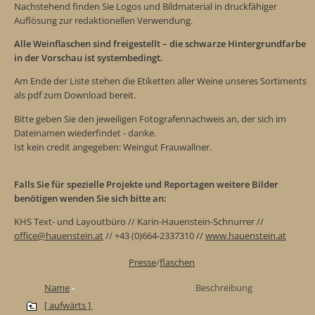
Nachstehend finden Sie Logos und Bildmaterial in druckfähiger
Auflösung zur redaktionellen Verwendung.
Alle Weinflaschen sind freigestellt – die schwarze Hintergrundfarbe
in der Vorschau ist systembedingt.
Am Ende der Liste stehen die Etiketten aller Weine unseres Sortiments
als pdf zum Download bereit.
Bitte geben Sie den jeweiligen Fotografennachweis an, der sich im
Dateinamen wiederfindet - danke.
Ist kein credit angegeben: Weingut Frauwallner.
Falls Sie für spezielle Projekte und Reportagen weitere Bilder
benötigen wenden Sie sich bitte an:
KHS Text- und Layoutbüro // Karin-Hauenstein-Schnurrer //
office@hauenstein.at
// +43 (0)664-2337310 //
www.hauenstein.at
Presse
/
flaschen
Name
Beschreibung
[ aufwärts ]