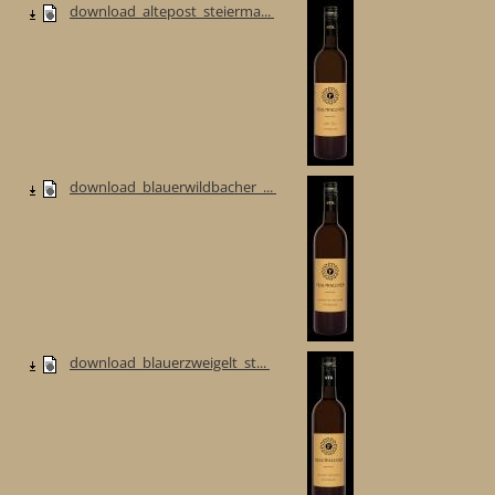
download_altepost_steierma...
download_blauerwildbacher_...
download_blauerzweigelt_st...