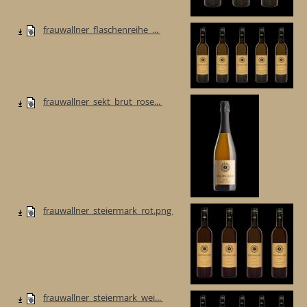
frauwallner_flaschenreihe_...
frauwallner_sekt_brut_rose...
frauwallner_steiermark_rot.png
frauwallner_steiermark_wei...