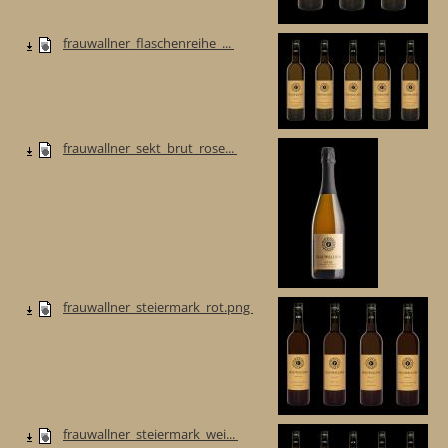
frauwallner_flaschenreihe_...
frauwallner_sekt_brut_rose...
frauwallner_steiermark_rot.png
frauwallner_steiermark_wei...