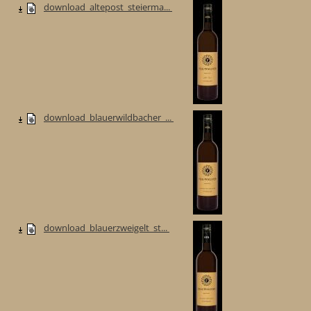
download_altepost_steierma...
download_blauerwildbacher_...
download_blauerzweigelt_st...