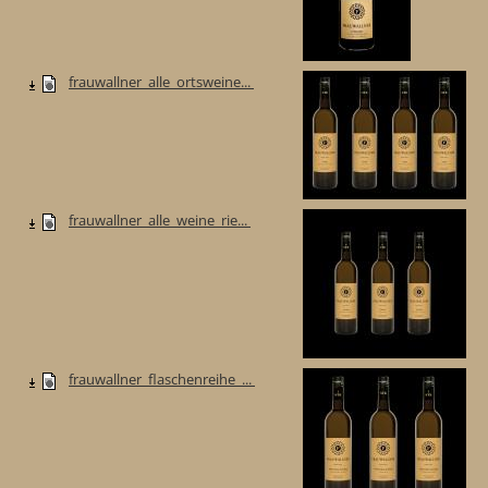
frauwallner_alle_ortsweine...
frauwallner_alle_weine_rie...
frauwallner_flaschenreihe_...