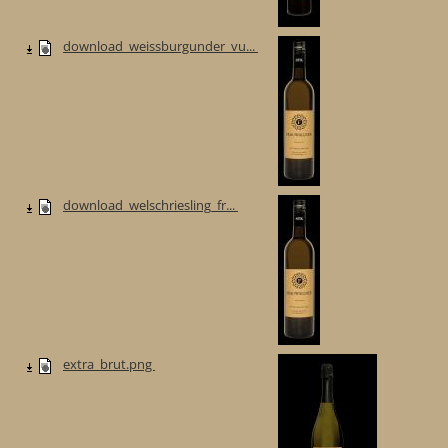
download_weissburgunder_vu...
download_welschriesling_fr...
extra_brut.png