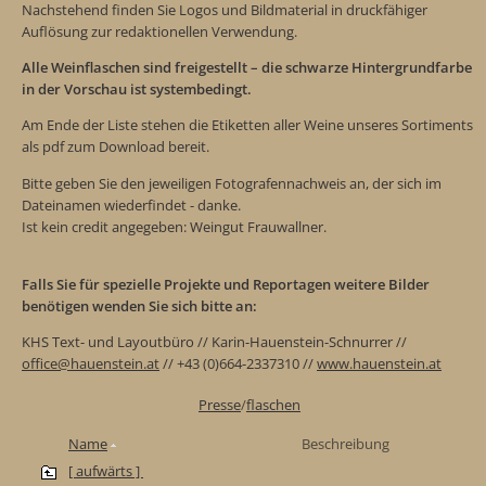
Nachstehend finden Sie Logos und Bildmaterial in druckfähiger
Auflösung zur redaktionellen Verwendung.
Alle Weinflaschen sind freigestellt – die schwarze Hintergrundfarbe
in der Vorschau ist systembedingt.
Am Ende der Liste stehen die Etiketten aller Weine unseres Sortiments
als pdf zum Download bereit.
Bitte geben Sie den jeweiligen Fotografennachweis an, der sich im
Dateinamen wiederfindet - danke.
Ist kein credit angegeben: Weingut Frauwallner.
Falls Sie für spezielle Projekte und Reportagen weitere Bilder
benötigen wenden Sie sich bitte an:
KHS Text- und Layoutbüro // Karin-Hauenstein-Schnurrer //
office@hauenstein.at
// +43 (0)664-2337310 //
www.hauenstein.at
Presse
/
flaschen
Name
Beschreibung
[ aufwärts ]