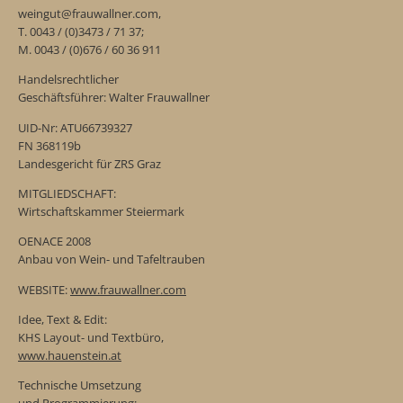
weingut@frauwallner.com,
T. 0043 / (0)3473 / 71 37;
M. 0043 / (0)676 / 60 36 911
Handelsrechtlicher
Geschäftsführer: Walter Frauwallner
UID-Nr: ATU66739327
FN 368119b
Landesgericht für ZRS Graz
MITGLIEDSCHAFT:
Wirtschaftskammer Steiermark
OENACE 2008
Anbau von Wein- und Tafeltrauben
WEBSITE:
www.frauwallner.com
Idee, Text & Edit:
KHS Layout- und Textbüro,
www.hauenstein.at
Technische Umsetzung