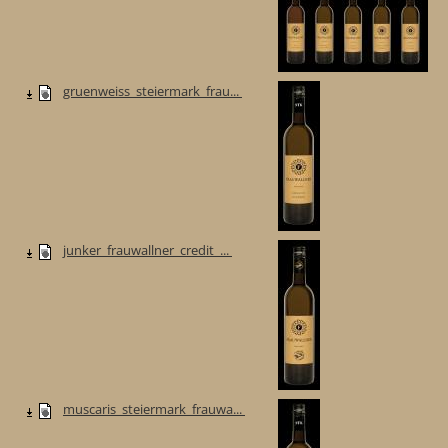
gruenweiss_steiermark_frau...
junker_frauwallner_credit_...
muscaris_steiermark_frauwa...