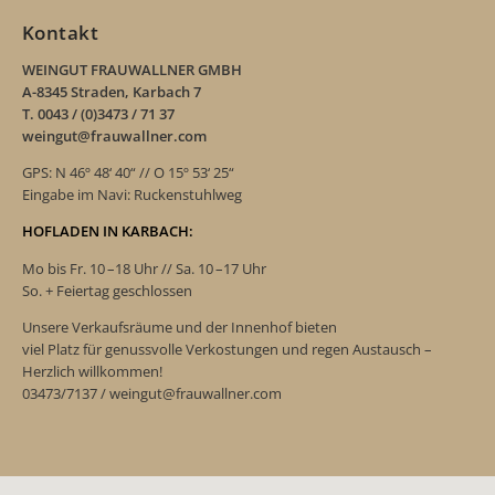
Kontakt
WEINGUT FRAUWALLNER GMBH
A-8345 Straden, Karbach 7
T. 0043 / (0)3473 / 71 37
weingut@frauwallner.com
GPS: N 46º 48‘ 40“ // O 15º 53‘ 25“
Eingabe im Navi: Ruckenstuhlweg
HOFLADEN IN KARBACH:
Mo bis Fr. 10 –18 Uhr // Sa. 10 –17 Uhr
So. + Feiertag geschlossen
Unsere Verkaufsräume und der Innenhof bieten
viel Platz für genussvolle Verkostungen und regen Austausch –
Herzlich willkommen!
03473/7137 / weingut@frauwallner.com