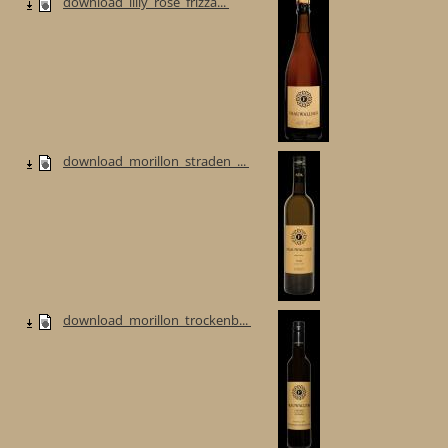
download_lilly_rose_frizza...
download_morillon_straden_...
download_morillon_trockenb...