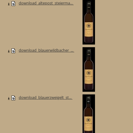
download_altepost_steierma...
download_blauerwildbacher_...
download_blauerzweigelt_st...