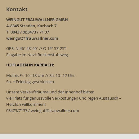
Kontakt
WEINGUT FRAUWALLNER GMBH
A-8345 Straden, Karbach 7
T. 0043 / (0)3473 / 71 37
weingut@frauwallner.com
GPS: N 46º 48‘ 40“ // O 15º 53‘ 25“
Eingabe im Navi: Ruckenstuhlweg
HOFLADEN IN KARBACH:
Mo bis Fr. 10 –18 Uhr // Sa. 10 –17 Uhr
So. + Feiertag geschlossen
Unsere Verkaufsräume und der Innenhof bieten
viel Platz für genussvolle Verkostungen und regen Austausch –
Herzlich willkommen!
03473/7137 / weingut@frauwallner.com