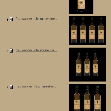
frauwallner_alle_ortsweine...
frauwallner_alle_weine_rie...
frauwallner_flaschenreihe_...