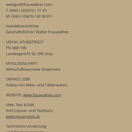
weingut@frauwallner.com,
T. 0043 / (0)3473 / 71 37;
M. 0043 / (0)676 / 60 36 911
Handelsrechtlicher
Geschäftsführer: Walter Frauwallner
UID-Nr: ATU66739327
FN 368119b
Landesgericht für ZRS Graz
MITGLIEDSCHAFT:
Wirtschaftskammer Steiermark
OENACE 2008
Anbau von Wein- und Tafeltrauben
WEBSITE:
www.frauwallner.com
Idee, Text & Edit:
KHS Layout- und Textbüro,
www.hauenstein.at
Technische Umsetzung