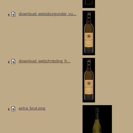
download_weissburgunder_vu...
download_welschriesling_fr...
extra_brut.png