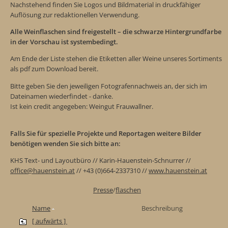
Nachstehend finden Sie Logos und Bildmaterial in druckfähiger
Auflösung zur redaktionellen Verwendung.
Alle Weinflaschen sind freigestellt – die schwarze Hintergrundfarbe
in der Vorschau ist systembedingt.
Am Ende der Liste stehen die Etiketten aller Weine unseres Sortiments
als pdf zum Download bereit.
Bitte geben Sie den jeweiligen Fotografennachweis an, der sich im
Dateinamen wiederfindet - danke.
Ist kein credit angegeben: Weingut Frauwallner.
Falls Sie für spezielle Projekte und Reportagen weitere Bilder
benötigen wenden Sie sich bitte an:
KHS Text- und Layoutbüro // Karin-Hauenstein-Schnurrer //
office@hauenstein.at
// +43 (0)664-2337310 //
www.hauenstein.at
Presse
/
flaschen
Name
Beschreibung
[ aufwärts ]