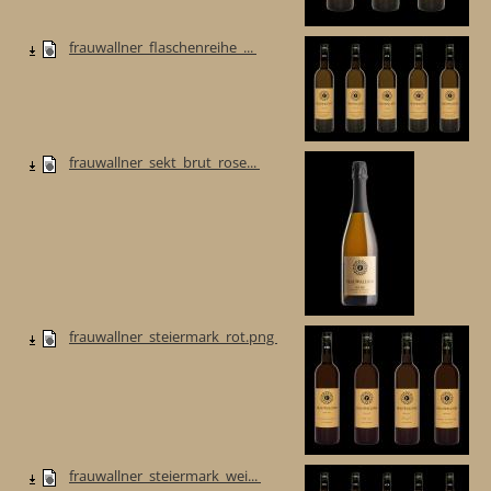
frauwallner_flaschenreihe_...
frauwallner_sekt_brut_rose...
frauwallner_steiermark_rot.png
frauwallner_steiermark_wei...