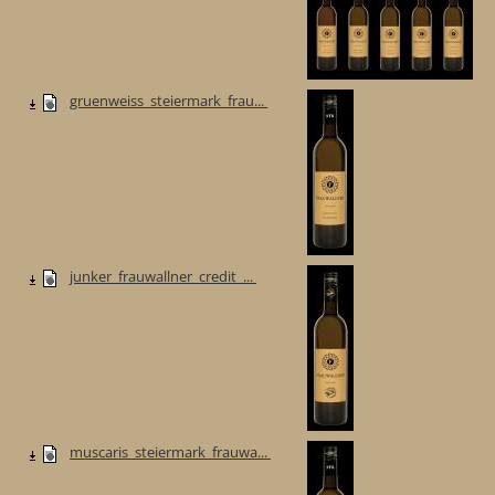
gruenweiss_steiermark_frau...
junker_frauwallner_credit_...
muscaris_steiermark_frauwa...