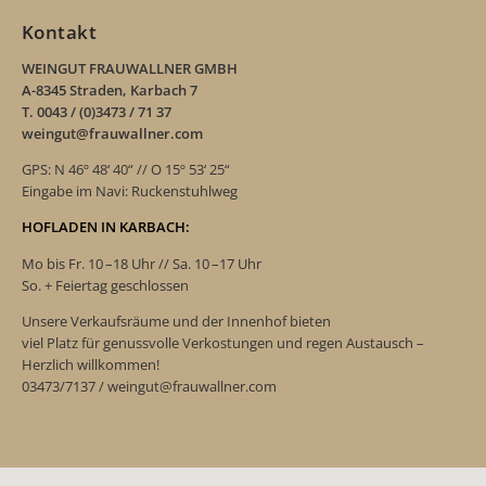
Kontakt
WEINGUT FRAUWALLNER GMBH
A-8345 Straden, Karbach 7
T. 0043 / (0)3473 / 71 37
weingut@frauwallner.com
GPS: N 46º 48‘ 40“ // O 15º 53‘ 25“
Eingabe im Navi: Ruckenstuhlweg
HOFLADEN IN KARBACH:
Mo bis Fr. 10 –18 Uhr // Sa. 10 –17 Uhr
So. + Feiertag geschlossen
Unsere Verkaufsräume und der Innenhof bieten
viel Platz für genussvolle Verkostungen und regen Austausch –
Herzlich willkommen!
03473/7137 / weingut@frauwallner.com