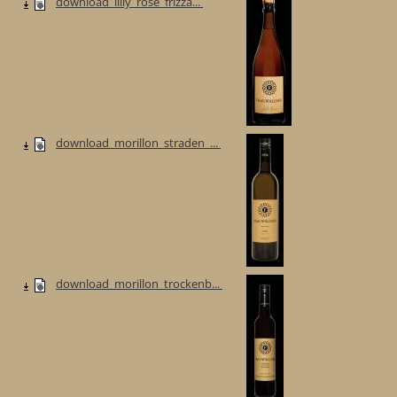
download_lilly_rose_frizza...
download_morillon_straden_...
download_morillon_trockenb...