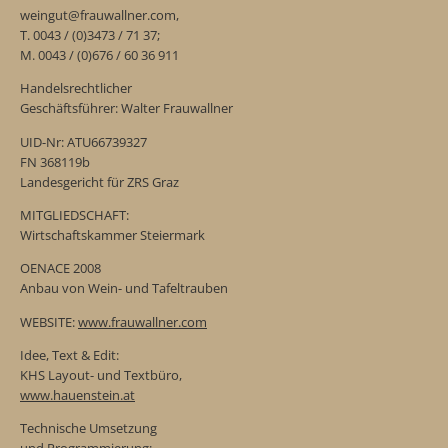
weingut@frauwallner.com,
T. 0043 / (0)3473 / 71 37;
M. 0043 / (0)676 / 60 36 911
Handelsrechtlicher
Geschäftsführer: Walter Frauwallner
UID-Nr: ATU66739327
FN 368119b
Landesgericht für ZRS Graz
MITGLIEDSCHAFT:
Wirtschaftskammer Steiermark
OENACE 2008
Anbau von Wein- und Tafeltrauben
WEBSITE:
www.frauwallner.com
Idee, Text & Edit:
KHS Layout- und Textbüro,
www.hauenstein.at
Technische Umsetzung