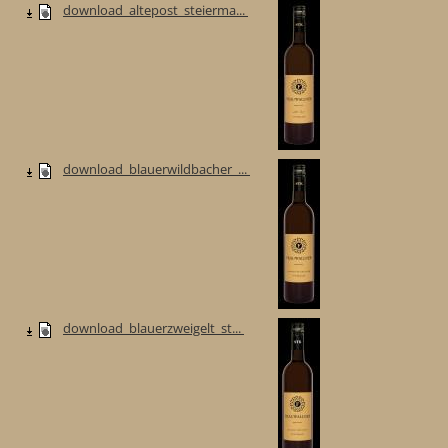
download_altepost_steierma...
download_blauerwildbacher_...
download_blauerzweigelt_st...