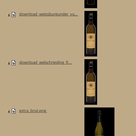
download_weissburgunder_vu...
download_welschriesling_fr...
extra_brut.png