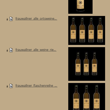
frauwallner_alle_ortsweine...
frauwallner_alle_weine_rie...
frauwallner_flaschenreihe_...