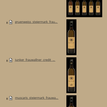
gruenweiss_steiermark_frau...
junker_frauwallner_credit_...
muscaris_steiermark_frauwa...