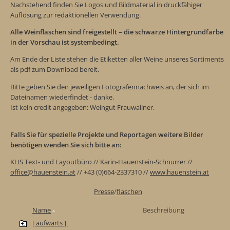
Nachstehend finden Sie Logos und Bildmaterial in druckfähiger
Auflösung zur redaktionellen Verwendung.
Alle Weinflaschen sind freigestellt – die schwarze Hintergrundfarbe
in der Vorschau ist systembedingt.
Am Ende der Liste stehen die Etiketten aller Weine unseres Sortiments
als pdf zum Download bereit.
Bitte geben Sie den jeweiligen Fotografennachweis an, der sich im
Dateinamen wiederfindet - danke.
Ist kein credit angegeben: Weingut Frauwallner.
Falls Sie für spezielle Projekte und Reportagen weitere Bilder
benötigen wenden Sie sich bitte an:
KHS Text- und Layoutbüro // Karin-Hauenstein-Schnurrer //
office@hauenstein.at
// +43 (0)664-2337310 //
www.hauenstein.at
Presse
/
flaschen
Name
Beschreibung
[ aufwärts ]