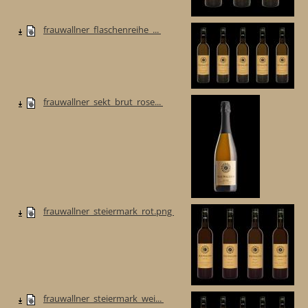
frauwallner_flaschenreihe_...
frauwallner_sekt_brut_rose...
frauwallner_steiermark_rot.png
frauwallner_steiermark_wei...