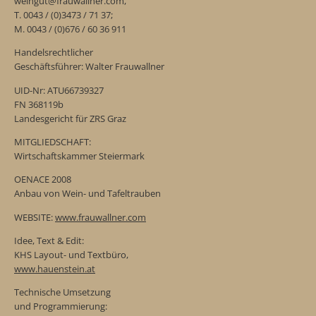
weingut@frauwallner.com,
T. 0043 / (0)3473 / 71 37;
M. 0043 / (0)676 / 60 36 911
Handelsrechtlicher
Geschäftsführer: Walter Frauwallner
UID-Nr: ATU66739327
FN 368119b
Landesgericht für ZRS Graz
MITGLIEDSCHAFT:
Wirtschaftskammer Steiermark
OENACE 2008
Anbau von Wein- und Tafeltrauben
WEBSITE:
www.frauwallner.com
Idee, Text & Edit:
KHS Layout- und Textbüro,
www.hauenstein.at
Technische Umsetzung
und Programmierung: