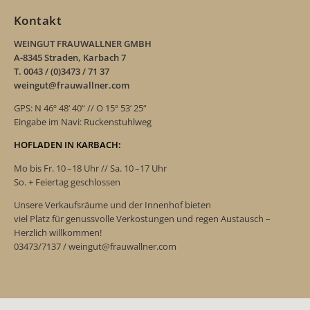
Kontakt
WEINGUT FRAUWALLNER GMBH
A-8345 Straden, Karbach 7
T. 0043 / (0)3473 / 71 37
weingut@frauwallner.com
GPS: N 46º 48‘ 40“ // O 15º 53‘ 25“
Eingabe im Navi: Ruckenstuhlweg
HOFLADEN IN KARBACH:
Mo bis Fr. 10 –18 Uhr // Sa. 10 –17 Uhr
So. + Feiertag geschlossen
Unsere Verkaufsräume und der Innenhof bieten
viel Platz für genussvolle Verkostungen und regen Austausch –
Herzlich willkommen!
03473/7137 / weingut@frauwallner.com