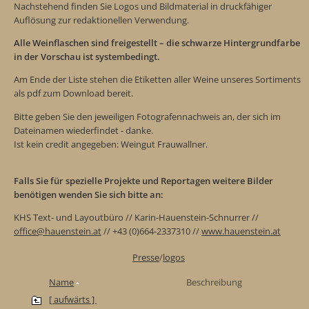
Nachstehend finden Sie Logos und Bildmaterial in druckfähiger
Auflösung zur redaktionellen Verwendung.
Alle Weinflaschen sind freigestellt – die schwarze Hintergrundfarbe
in der Vorschau ist systembedingt.
Am Ende der Liste stehen die Etiketten aller Weine unseres Sortiments
als pdf zum Download bereit.
Bitte geben Sie den jeweiligen Fotografennachweis an, der sich im
Dateinamen wiederfindet - danke.
Ist kein credit angegeben: Weingut Frauwallner.
Falls Sie für spezielle Projekte und Reportagen weitere Bilder
benötigen wenden Sie sich bitte an:
KHS Text- und Layoutbüro // Karin-Hauenstein-Schnurrer //
office@hauenstein.at
// +43 (0)664-2337310 //
www.hauenstein.at
Presse
/
logos
Name
Beschreibung
[ aufwärts ]