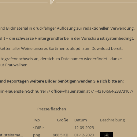
nd Bildmaterial in druckfähiger Auflösung zur redaktionellen Verwendung.
tellt – die schwarze Hintergrundfarbe in der Vorschau ist systembedingt.
iketten aller Weine unseres Sortiments als pdf zum Download bereit.
Fotografennachweis an, der sich im Dateinamen wiederfindet - danke.
gut Frauwallner.
e und Reportagen weitere Bilder benötigen wenden Sie sich bitte an:
rin-Hauenstein-Schnurrer //
office@hauenstein.at
// +43 (0)664-2337310 //
Presse
/
flaschen
Typ
Größe
Datum
Beschreibung
<DIR>
12-09-2023
t_steierma...
png
968.5 KB
01-12-2020