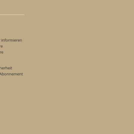
r informieren
re
re
herheit
re Abonnement