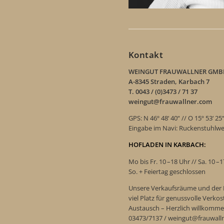
Kontakt
WEINGUT FRAUWALLNER GMB
A-8345 Straden, Karbach 7
T. 0043 / (0)3473 / 71 37
weingut@frauwallner.com
GPS: N 46º 48‘ 40“ // O 15º 53‘ 25
Eingabe im Navi: Ruckenstuhlw
HOFLADEN IN KARBACH:
Mo bis Fr. 10 –18 Uhr // Sa. 10 –
So. + Feiertag geschlossen
Unsere Verkaufsräume und der 
viel Platz für genussvolle Verk
Austausch – Herzlich willkomme
03473/7137 / weingut@frauwall