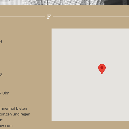
H
“
eg
17 Uhr
Innenhof bieten
ostungen und regen
n!
ner.com