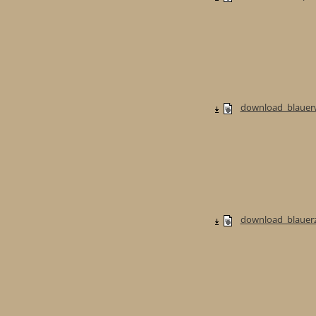
download_blauerw
download_blauerzw