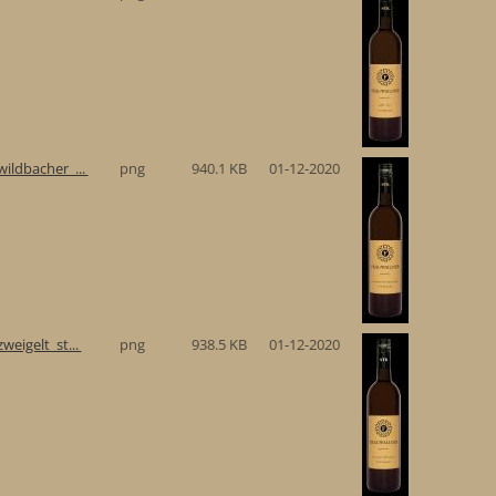
ildbacher_...
png
940.1 KB
01-12-2020
eigelt_st...
png
938.5 KB
01-12-2020