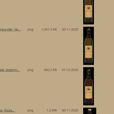
gunder_rie...
png
1,007.3 KB
30-11-2020
el_steierm...
png
960.2 KB
01-12-2020
e_frizza...
png
1.3 MB
30-11-2020