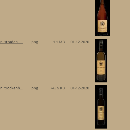
n_straden_...
png
1.1 MB
01-12-2020
n_trockenb...
png
743.9 KB
01-12-2020