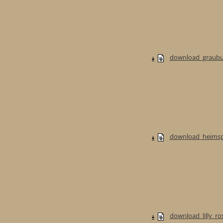
download_graubur
download_heimspi
download_lilly_ros