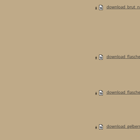
download_brut_na
download_flasche
download_flaschen
download_gelberm