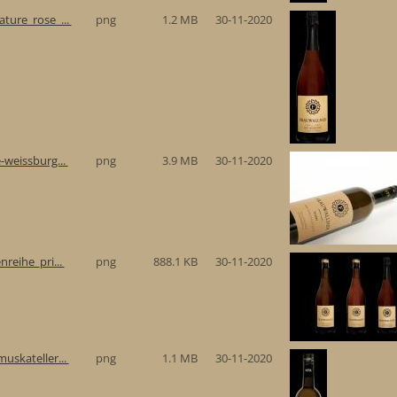
ture_rose_...
png
1.2 MB
30-11-2020
-weissburg...
png
3.9 MB
30-11-2020
reihe_pri...
png
888.1 KB
30-11-2020
uskateller...
png
1.1 MB
30-11-2020