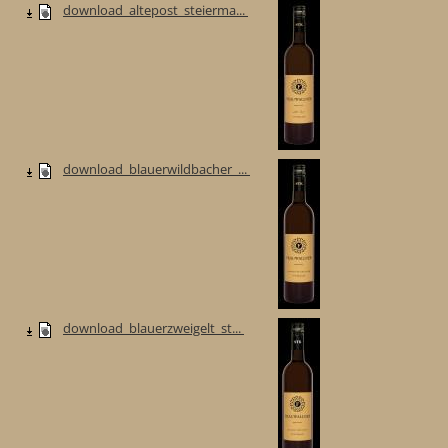
download_altepost_steierma...
download_blauerwildbacher_...
download_blauerzweigelt_st...