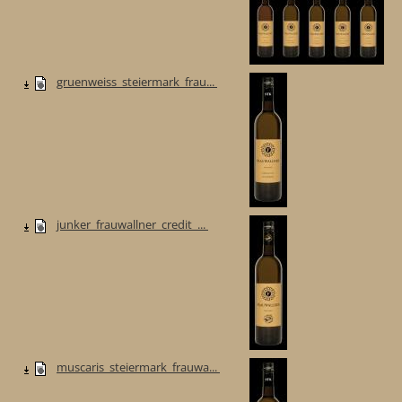
gruenweiss_steiermark_frau...
junker_frauwallner_credit_...
muscaris_steiermark_frauwa...