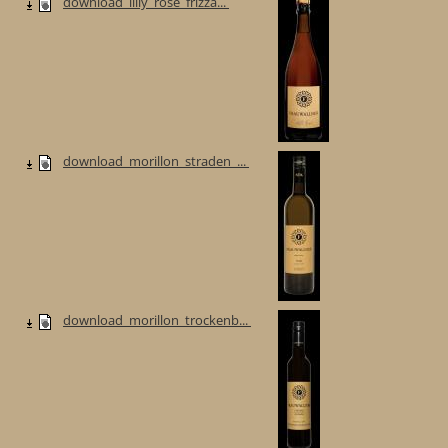
download_lilly_rose_frizza...
download_morillon_straden_...
download_morillon_trockenb...