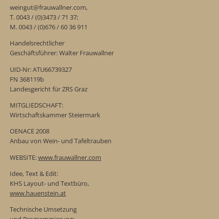
weingut@frauwallner.com,
T. 0043 / (0)3473 / 71 37;
M. 0043 / (0)676 / 60 36 911
Handelsrechtlicher
Geschäftsführer: Walter Frauwallner
UID-Nr: ATU66739327
FN 368119b
Landesgericht für ZRS Graz
MITGLIEDSCHAFT:
Wirtschaftskammer Steiermark
OENACE 2008
Anbau von Wein- und Tafeltrauben
WEBSITE:
www.frauwallner.com
Idee, Text & Edit:
KHS Layout- und Textbüro,
www.hauenstein.at
Technische Umsetzung