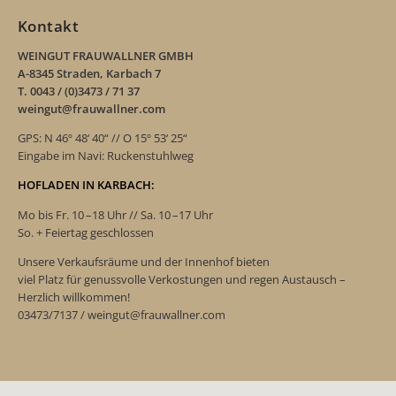
Kontakt
WEINGUT FRAUWALLNER GMBH
A-8345 Straden, Karbach 7
T. 0043 / (0)3473 / 71 37
weingut@frauwallner.com
GPS: N 46º 48‘ 40“ // O 15º 53‘ 25“
Eingabe im Navi: Ruckenstuhlweg
HOFLADEN IN KARBACH:
Mo bis Fr. 10 –18 Uhr // Sa. 10 –17 Uhr
So. + Feiertag geschlossen
Unsere Verkaufsräume und der Innenhof bieten
viel Platz für genussvolle Verkostungen und regen Austausch –
Herzlich willkommen!
03473/7137 / weingut@frauwallner.com