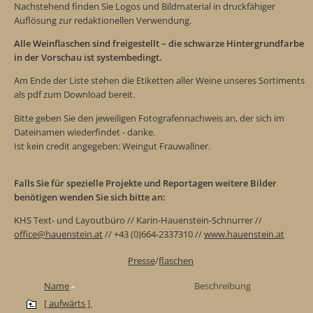
Nachstehend finden Sie Logos und Bildmaterial in druckfähiger
Auflösung zur redaktionellen Verwendung.
Alle Weinflaschen sind freigestellt – die schwarze Hintergrundfarbe
in der Vorschau ist systembedingt.
Am Ende der Liste stehen die Etiketten aller Weine unseres Sortiments
als pdf zum Download bereit.
Bitte geben Sie den jeweiligen Fotografennachweis an, der sich im
Dateinamen wiederfindet - danke.
Ist kein credit angegeben: Weingut Frauwallner.
Falls Sie für spezielle Projekte und Reportagen weitere Bilder
benötigen wenden Sie sich bitte an:
KHS Text- und Layoutbüro // Karin-Hauenstein-Schnurrer //
office@hauenstein.at
// +43 (0)664-2337310 //
www.hauenstein.at
Presse
/
flaschen
Name
Beschreibung
[ aufwärts ]