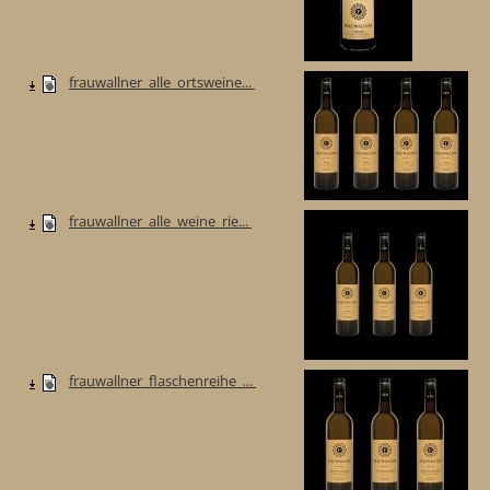
frauwallner_alle_ortsweine...
frauwallner_alle_weine_rie...
frauwallner_flaschenreihe_...