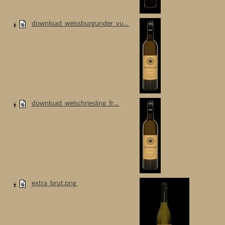
download_weissburgunder_vu...
download_welschriesling_fr...
extra_brut.png