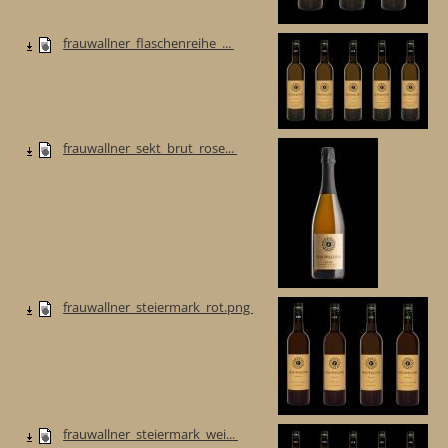
frauwallner_flaschenreihe_...
frauwallner_sekt_brut_rose...
frauwallner_steiermark_rot.png
frauwallner_steiermark_wei...