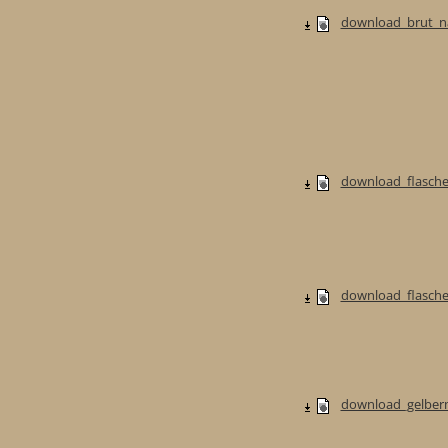
download_brut_na
download_flasche
download_flaschen
download_gelberm