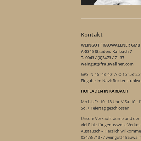
Kontakt
WEINGUT FRAUWALLNER GMB
A-8345 Straden, Karbach 7
T. 0043 / (0)3473 / 71 37
weingut@frauwallner.com
GPS: N 46º 48‘ 40“ // O 15º 53‘ 25
Eingabe im Navi: Ruckenstuhlw
HOFLADEN IN KARBACH:
Mo bis Fr. 10 –18 Uhr // Sa. 10 –
So. + Feiertag geschlossen
Unsere Verkaufsräume und der 
viel Platz für genussvolle Verk
Austausch – Herzlich willkomme
03473/7137 / weingut@frauwall