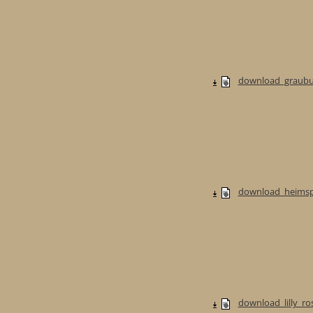
download_graubur
download_heimspi
download_lilly_ros