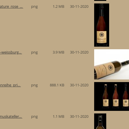
ture_rose_...
png
1.2 MB
30-11-2020
-weissburg...
png
3.9 MB
30-11-2020
reihe_pri...
png
888.1 KB
30-11-2020
uskateller...
png
1.1 MB
30-11-2020