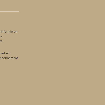
r informieren
re
re
herheit
re Abonnement