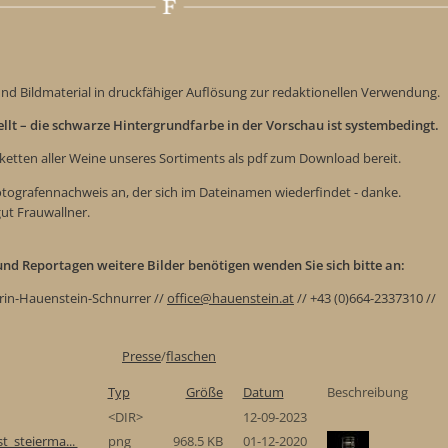
nd Bildmaterial in druckfähiger Auflösung zur redaktionellen Verwendung.
tellt – die schwarze Hintergrundfarbe in der Vorschau ist systembedingt.
iketten aller Weine unseres Sortiments als pdf zum Download bereit.
Fotografennachweis an, der sich im Dateinamen wiederfindet - danke.
gut Frauwallner.
e und Reportagen weitere Bilder benötigen wenden Sie sich bitte an:
rin-Hauenstein-Schnurrer //
office@hauenstein.at
// +43 (0)664-2337310 //
Presse
/
flaschen
Typ
Größe
Datum
Beschreibung
<DIR>
12-09-2023
t_steierma...
png
968.5 KB
01-12-2020