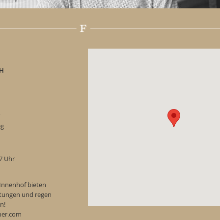
H
“
eg
17 Uhr
Innenhof bieten
ostungen und regen
n!
ner.com