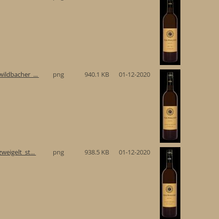
ildbacher_...
png
940.1 KB
01-12-2020
eigelt_st...
png
938.5 KB
01-12-2020