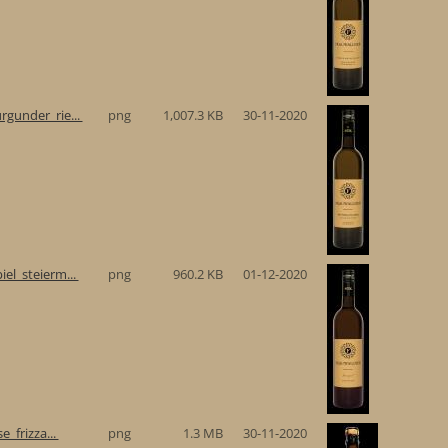
gunder_rie...
png
1,007.3 KB
30-11-2020
el_steierm...
png
960.2 KB
01-12-2020
e_frizza...
png
1.3 MB
30-11-2020