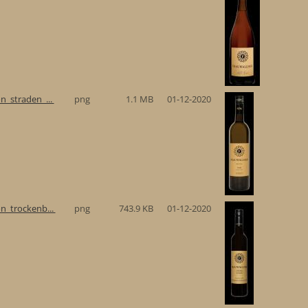
n_straden_...
png
1.1 MB
01-12-2020
n_trockenb...
png
743.9 KB
01-12-2020