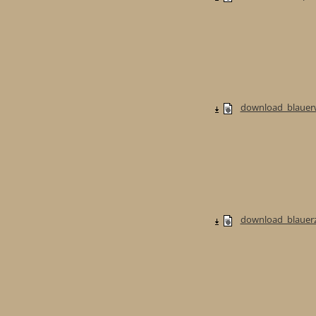
download_blauerw
download_blauerzw